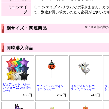
ミニ シェイ
ミニ シェイプ:
ヘリウムでは浮きません。カッ
プ
で、別途お買い求めいただく必要がございま
サイズや色の異な
別サイズ・関連商品
同時購入商品
ピュアカット バルー
ウイッチ パンプキン
イリディセント ゴー
ブ
ン スター 25cm (10イ
ミニ シェイプ
スト ミニシェイプ
シ
ンチ)
103円
232円
243円