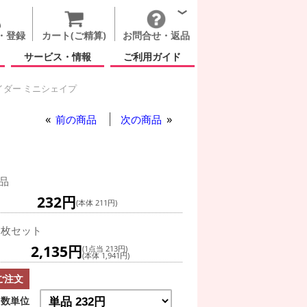
・登録
カート(ご精算)
お問合せ・返品
サービス・情報
ご利用ガイド
イダー ミニシェイプ
ム(秋)
前の商品
次の商品
品
232円
(本体 211円)
0枚セット
2,135円
(1点当 213円)
(本体 1,941円)
ご注文
数単位