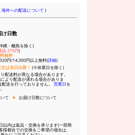
(
海外への配送について
)
届け日数
(※沖縄・離島を除く)
品 275円
)
送料無料
20円/14,300円以上無料(
詳細
)
注文は当日出荷！
(※休業日を除く)
より配送料が異なる場合があります。
他により配送が遅れる場合がありま
は配送を行っておりません。
営業日
を
い。
ついて
お届け日数について
日以内は返品・交換を承ります(一部商
お客様都合での交換をご希望の場合は、
に新たにご注文ください。