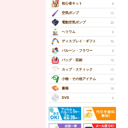
初心者キット
8
空気ポンプ
13
電動空気ポンプ
20
ヘリウム
6
ディスプレイ・ギフト
76
バルーン・フラワー
8
バッグ・収納
10
カップ・スティック
15
小物・その他アイテム
65
書籍
18
DVD
6