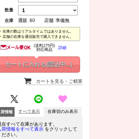
数量
通販
80
店舗
準備無
在庫
在庫の数はリアルタイムではありません。
店舗の在庫を通信販売で購入できません。
(送料275円)
詳細
対応商品
カートに入れる
(読込中...)
カートを見る
・ご精算
入荷情報
すべて表示
在庫切のみ表示
現在すべて在庫があります。
をクリックして
入荷情報をすべて表示
ください。