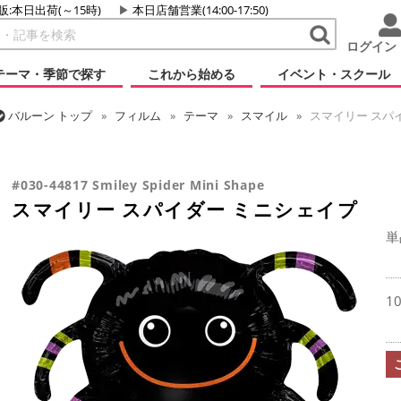
販:本日出荷(～15時)
本日店舗営業(14:00-17:50)
ログイン
テーマ・季節で探す
これから始める
イベント・スクール
バルーン
トップ
フィルム
テーマ
スマイル
スマイリー スパ
バルーン
トップ
フィルム
シーズン(フィルム)
ハロウィン・オータ
スマイリー スパイダー ミニシェイプ
#030-44817 Smiley Spider Mini Shape
スマイリー スパイダー ミニシェイプ
単
1