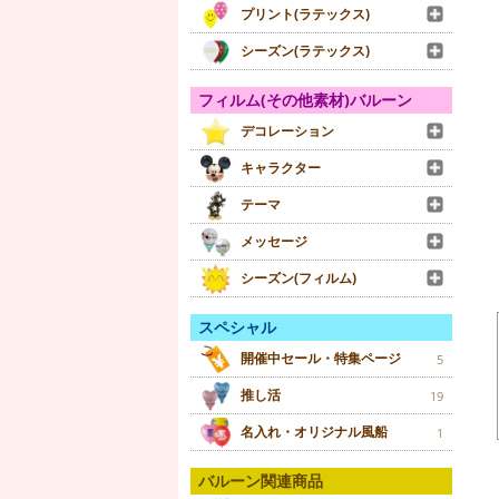
プリント(ラテックス)
シーズン(ラテックス)
フィルム(その他素材)バルーン
デコレーション
キャラクター
テーマ
メッセージ
シーズン(フィルム)
スペシャル
開催中セール・特集ページ
5
推し活
19
名入れ・オリジナル風船
1
バルーン関連商品