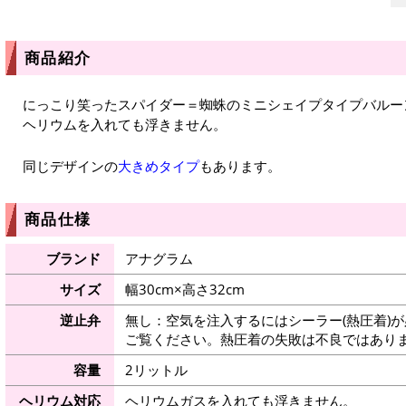
商品紹介
にっこり笑ったスパイダー＝蜘蛛のミニシェイプタイプバルー
ヘリウムを入れても浮きません。
同じデザインの
大きめタイプ
もあります。
商品仕様
ブランド
アナグラム
サイズ
幅30cm×高さ32cm
逆止弁
無し：空気を注入するにはシーラー(熱圧着)
ご覧ください。熱圧着の失敗は不良ではありま
容量
2リットル
ヘリウム対応
ヘリウムガスを入れても浮きません。