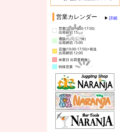
営業カレンダー
詳細
営業(店舗14:00-17:50)
出荷締切 15:00
通販のみ(店舗休)
出荷締切 15:00
店舗(10:00-17:50)+発送
出荷締切 12:00
休業日 出荷業務無し
特殊営業