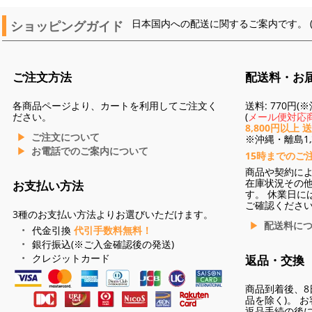
ショッピングガイド
日本国内への配送に関するご案内です。 
ご注文方法
配送料・お
各商品ページより、カートを利用してご注文く
送料: 770円
ださい。
(
メール便対応商
8,800円以上 
ご注文について
※沖縄・離島1,3
お電話でのご案内について
15時までのご
商品や契約に
在庫状況その
お支払い方法
す。 休業日に
ご確認くださ
3種のお支払い方法よりお選びいただけます。
配送料に
代金引換
代引手数料無料！
銀行振込(※ご入金確認後の発送)
クレジットカード
返品・交換
商品到着後、8
品を除く)。 
返品手続の後