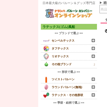
通
日本最大級のバルーン＆グッズ専門店
ラテックス(ゴム)風船
== ブランドで選ぶ ==
センペルテックス
タフテックス
リオテックス
その他ブランド
2
== 形状で選ぶ ==
ツイストバルーン
ラウンドバルーン(無地)
ラテックス・その他形状
== 季節・絵柄で選ぶ ==