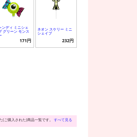
ャンディ ミニシェ
ネオン スケリー ミニ
プ グリーン モンス
シェイプ
ー
171円
232円
た(ご購入された)商品一覧です。
すべて見る