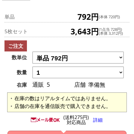
792円
単品
(本体 720円)
3,643円
(1点当 728円)
5枚セット
(本体 3,312円)
ご注文
数単位
数量
通販
5
店舗
準備無
在庫
在庫の数はリアルタイムではありません。
店舗の在庫を通信販売で購入できません。
(送料275円)
詳細
対応商品