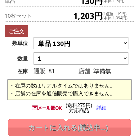
130円
単品
(本体 119円)
1,203円
(1点当 119円)
10枚セット
(本体 1,094円)
ご注文
数単位
数量
通販
81
店舗
準備無
在庫
在庫の数はリアルタイムではありません。
店舗の在庫を通信販売で購入できません。
(送料275円)
詳細
対応商品
カートに入れる
(読込中...)