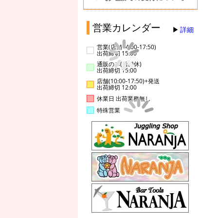
営業カレンダー
詳細
営業(店舗14:00-17:50)
出荷締切 15:00
通販のみ(店舗休)
出荷締切 15:00
店舗(10:00-17:50)+発送
出荷締切 12:00
休業日 出荷業務無し
特殊営業