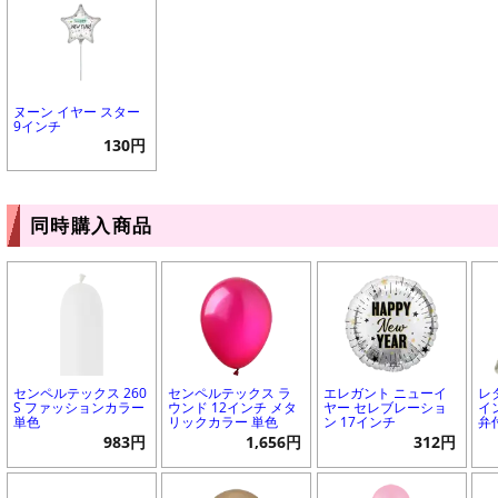
ヌーン イヤー スター
9インチ
130円
同時購入商品
センペルテックス 260
センペルテックス ラ
エレガント ニューイ
レ
S ファッションカラー
ウンド 12インチ メタ
ヤー セレブレーショ
イ
単色
リックカラー 単色
ン 17インチ
弁
983円
1,656円
312円