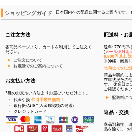
ショッピングガイド
日本国内への配送に関するご案内です。 
ご注文方法
配送料・お
各商品ページより、カートを利用してご注文く
送料: 770円
ださい。
(
メール便対応商
8,800円以上 
ご注文について
※沖縄・離島1,3
お電話でのご案内について
15時までのご
商品や契約に
在庫状況その
お支払い方法
す。 休業日に
ご確認くださ
3種のお支払い方法よりお選びいただけます。
配送料に
代金引換
代引手数料無料！
銀行振込(※ご入金確認後の発送)
クレジットカード
返品・交換
商品到着後、8
品を除く)。 