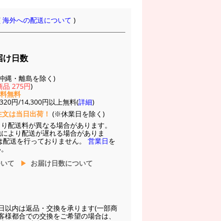
(
海外への配送について
)
届け日数
(※沖縄・離島を除く)
品 275円
)
送料無料
20円/14,300円以上無料(
詳細
)
注文は当日出荷！
(※休業日を除く)
より配送料が異なる場合があります。
他により配送が遅れる場合がありま
は配送を行っておりません。
営業日
を
い。
ついて
お届け日数について
日以内は返品・交換を承ります(一部商
お客様都合での交換をご希望の場合は、