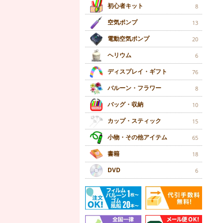
初心者キット
8
空気ポンプ
13
電動空気ポンプ
20
ヘリウム
6
ディスプレイ・ギフト
76
バルーン・フラワー
8
バッグ・収納
10
カップ・スティック
15
小物・その他アイテム
65
書籍
18
DVD
6