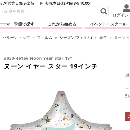
販:翌営業日(8/9)出荷
店舗
:本日休(次回 8/9 10:00-)
ログイン
テーマ・季節で探す
これから始める
イベント・スクール
バルーン
トップ
フィルム
シーズン(フィルム)
新年
ヌーン イ
#030-46166 Noon Year Star 19"
ヌーン イヤー スター 19インチ
単
5