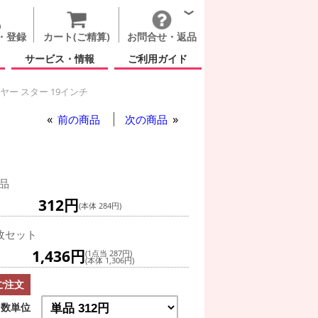
・登録
カート(ご精算)
お問合せ・返品
サービス・情報
ご利用ガイド
ヤー スター 19インチ
前の商品
次の商品
品
312円
(本体 284円)
枚セット
1,436円
(1点当 287円)
(本体 1,306円)
ご注文
数単位