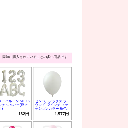
同時に購入されていることの多い商品です
ターバルーン MT 16
センペルテックス ラ
ンチ シルバー(逆止
ウンド 12インチ ファ
付)
ッションカラー 単色
132円
1,577円