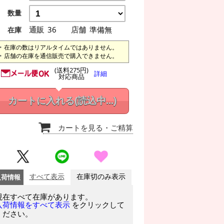
数量
通販
36
店舗
準備無
在庫
在庫の数はリアルタイムではありません。
店舗の在庫を通信販売で購入できません。
(送料275円)
詳細
対応商品
カートに入れる
(読込中...)
カートを見る
・ご精算
入荷情報
すべて表示
在庫切のみ表示
現在すべて在庫があります。
をクリックして
入荷情報をすべて表示
ください。