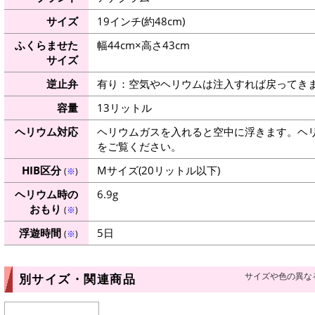
サイズ
19インチ(約48cm)
ふくらませた
幅44cm×高さ43cm
サイズ
逆止弁
有り：空気やヘリウムは注入すれば戻ってき
容量
13リットル
ヘリウム対応
ヘリウムガスを入れると空中に浮きます。ヘ
をご覧ください。
HIB区分
Mサイズ(20リットル以下)
(
※
)
ヘリウム時の
6.9g
おもり
(
※
)
浮遊時間
5日
(
※
)
サイズや色の異な
別サイズ・関連商品