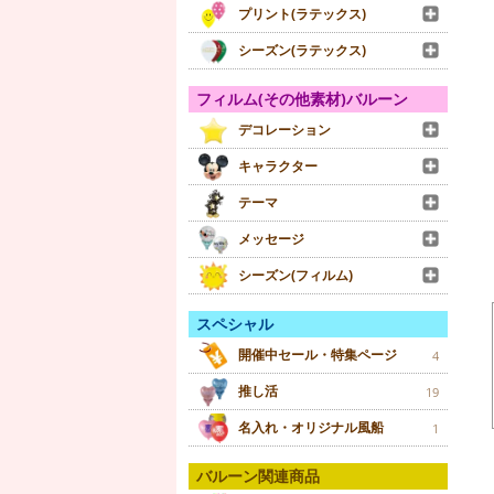
プリント(ラテックス)
シーズン(ラテックス)
フィルム(その他素材)バルーン
デコレーション
キャラクター
テーマ
メッセージ
シーズン(フィルム)
スペシャル
開催中セール・特集ページ
4
推し活
19
名入れ・オリジナル風船
1
バルーン関連商品