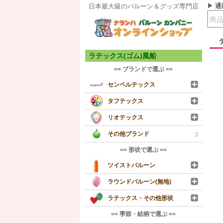
通
日本最大級のバルーン＆グッズ専門店
ラテックス(ゴム)風船
== ブランドで選ぶ ==
センペルテックス
タフテックス
リオテックス
その他ブランド
2
== 形状で選ぶ ==
ツイストバルーン
ラウンドバルーン(無地)
ラテックス・その他形状
== 季節・絵柄で選ぶ ==