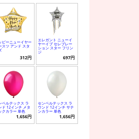
エレガント ニューイ
ッピーニューイヤー
ヤーイブ セレブレー
ースツ アンド スタ
ション スター フリン
ズ
ジ
312円
697円
ンペルテックス ラ
センペルテックス ラ
ンド 12インチ メタ
ウンド 12インチ サテ
ックカラー 単色
ンカラー 単色
1,656円
1,656円