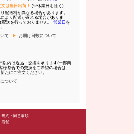
注文は当日出荷！
(※休業日を除く)
より配送料が異なる場合があります。
他により配送が遅れる場合がありま
は配送を行っておりません。
営業日
を
い。
ついて
お届け日数について
日以内は返品・交換を承ります(一部商
お客様都合での交換をご希望の場合は、
に新たにご注文ください。
換について
規約・同意事項
店舗