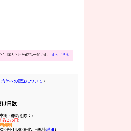
た(ご購入された)商品一覧です。
すべて見る
(
海外への配送について
)
届け日数
(※沖縄・離島を除く)
品 275円
)
送料無料
20円/14,300円以上無料(
詳細
)