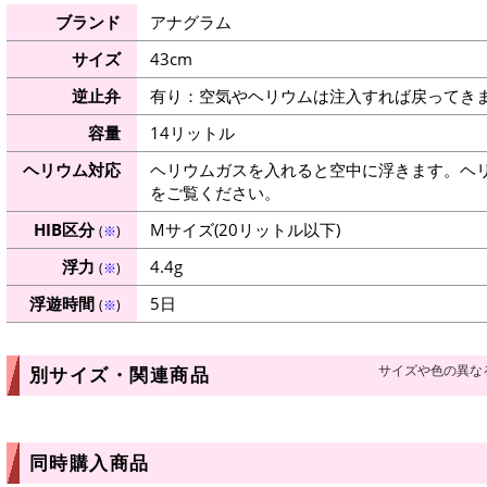
ブランド
アナグラム
サイズ
43cm
逆止弁
有り：空気やヘリウムは注入すれば戻ってき
容量
14リットル
ヘリウム対応
ヘリウムガスを入れると空中に浮きます。ヘ
をご覧ください。
HIB区分
Mサイズ(20リットル以下)
(
※
)
浮力
4.4g
(
※
)
浮遊時間
5日
(
※
)
サイズや色の異な
別サイズ・関連商品
同時購入商品