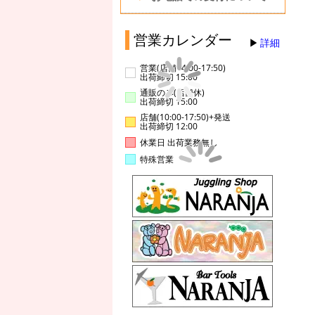
営業カレンダー
詳細
営業(店舗14:00-17:50)
出荷締切 15:00
通販のみ(店舗休)
出荷締切 15:00
店舗(10:00-17:50)+発送
出荷締切 12:00
休業日 出荷業務無し
特殊営業