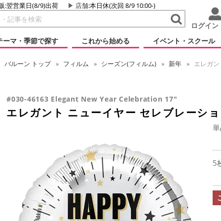
販:翌営業日(8/9)出荷
店舗
:本日休(次回 8/9 10:00-)
ログイン
テーマ・季節で探す
これから始める
イベント・スクール
バルーン
トップ
フィルム
シーズン(フィルム)
新年
エレガント
#030-46163 Elegant New Year Celebration 17"
エレガント ニューイヤー セレブレーショ
単
5