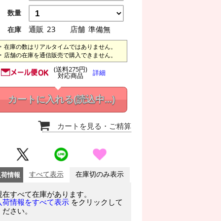
数量
通販
23
店舗
準備無
在庫
在庫の数はリアルタイムではありません。
店舗の在庫を通信販売で購入できません。
(送料275円)
詳細
対応商品
カートに入れる
(読込中...)
カートを見る
・ご精算
入荷情報
すべて表示
在庫切のみ表示
現在すべて在庫があります。
をクリックして
入荷情報をすべて表示
ください。