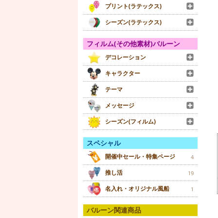
プリント(ラテックス)
シーズン(ラテックス)
フィルム(その他素材)バルーン
デコレーション
キャラクター
テーマ
メッセージ
シーズン(フィルム)
スペシャル
開催中セール・特集ページ
4
推し活
19
名入れ・オリジナル風船
1
バルーン関連商品