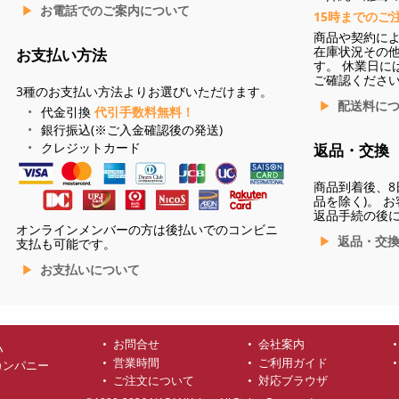
お電話でのご案内について
15時までのご
商品や契約に
在庫状況その
お支払い方法
す。 休業日に
ご確認くださ
3種のお支払い方法よりお選びいただけます。
配送料に
代金引換
代引手数料無料！
銀行振込(※ご入金確認後の発送)
クレジットカード
返品・交換
商品到着後、8
品を除く)。 
返品手続の後
オンラインメンバーの方は後払いでのコンビニ
返品・交
支払も可能です。
お支払いについて
お問合せ
会社案内
ハ
営業時間
ご利用ガイド
カンパニー
ご注文について
対応ブラウザ