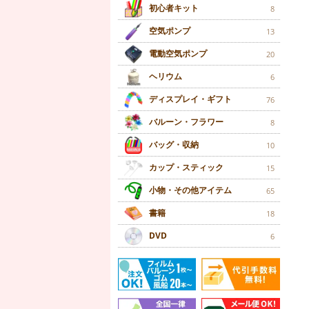
初心者キット
8
空気ポンプ
13
電動空気ポンプ
20
ヘリウム
6
ディスプレイ・ギフト
76
バルーン・フラワー
8
バッグ・収納
10
カップ・スティック
15
小物・その他アイテム
65
書籍
18
DVD
6