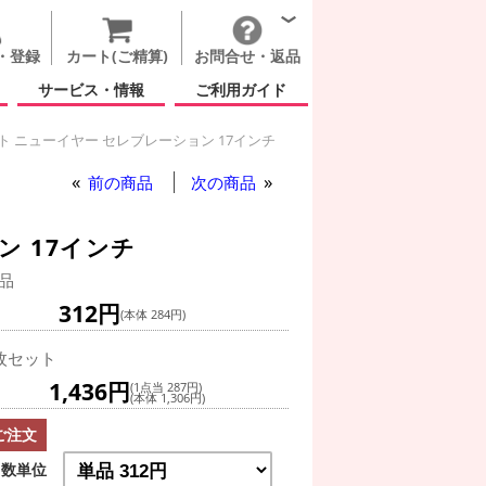
・登録
カート(ご精算)
お問合せ・返品
サービス・情報
ご利用ガイド
 ニューイヤー セレブレーション 17インチ
前の商品
次の商品
ン 17インチ
品
312円
(本体 284円)
枚セット
1,436円
(1点当 287円)
(本体 1,306円)
ご注文
数単位