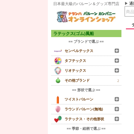
通
日本最大級のバルーン＆グッズ専門店
ラテックス(ゴム)風船
== ブランドで選ぶ ==
センペルテックス
タフテックス
リオテックス
その他ブランド
2
== 形状で選ぶ ==
ツイストバルーン
ラウンドバルーン(無地)
ラテックス・その他形状
== 季節・絵柄で選ぶ ==