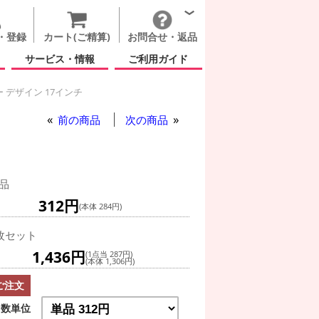
・登録
カート(ご精算)
お問合せ・返品
サービス・情報
ご利用ガイド
 デザイン 17インチ
前の商品
次の商品
品
312円
(本体 284円)
枚セット
1,436円
(1点当 287円)
(本体 1,306円)
ご注文
数単位