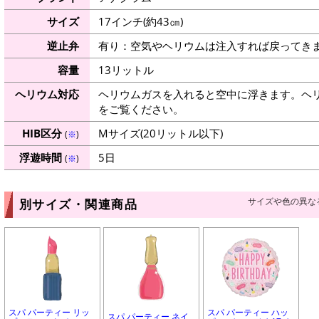
サイズ
17インチ(約43㎝)
逆止弁
有り：空気やヘリウムは注入すれば戻ってき
容量
13リットル
ヘリウム対応
ヘリウムガスを入れると空中に浮きます。ヘ
をご覧ください。
HIB区分
Mサイズ(20リットル以下)
(
※
)
浮遊時間
5日
(
※
)
サイズや色の異な
別サイズ・関連商品
スパ パーティー リッ
スパ パーティー ハッ
スパ パーティー ネイ