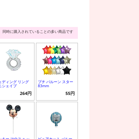
同時に購入されていることの多い商品です
ェディング リング
プチ バルーン スター
ニシェイプ
83mm
264円
55円
ッキー マウス ヘッ
ピュアカット バルー