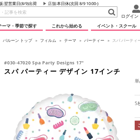
販:翌営業日(8/9)出荷
店舗
:本日休(次回 8/9 10:00-)
ログイン
テーマ・季節で探す
これから始める
イベント・スクール
バルーン
トップ
フィルム
テーマ
パーティー
スパ パーティー
#030-47020 Spa Party Designs 17"
スパ パーティー デザイン 17インチ
単
5