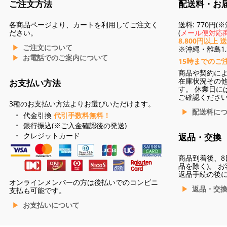
ご注文方法
配送料・お
各商品ページより、カートを利用してご注文く
送料: 770円
ださい。
(
メール便対応商
8,800円以上 
ご注文について
※沖縄・離島1,3
お電話でのご案内について
15時までのご
商品や契約に
在庫状況その
お支払い方法
す。 休業日に
ご確認くださ
3種のお支払い方法よりお選びいただけます。
配送料に
代金引換
代引手数料無料！
銀行振込(※ご入金確認後の発送)
クレジットカード
返品・交換
商品到着後、8
品を除く)。 
返品手続の後
オンラインメンバーの方は後払いでのコンビニ
返品・交
支払も可能です。
お支払いについて