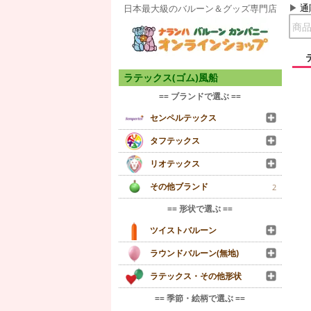
通
日本最大級のバルーン＆グッズ専門店
ラテックス(ゴム)風船
== ブランドで選ぶ ==
センペルテックス
タフテックス
リオテックス
その他ブランド
2
== 形状で選ぶ ==
ツイストバルーン
ラウンドバルーン(無地)
ラテックス・その他形状
== 季節・絵柄で選ぶ ==