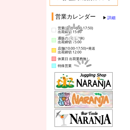
営業カレンダー
詳細
営業(店舗14:00-17:50)
出荷締切 15:00
通販のみ(店舗休)
出荷締切 15:00
店舗(10:00-17:50)+発送
出荷締切 12:00
休業日 出荷業務無し
特殊営業