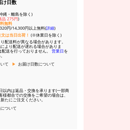
届け日数
(※沖縄・離島を除く)
品 275円
)
送料無料
20円/14,300円以上無料(
詳細
)
注文は当日出荷！
(※休業日を除く)
より配送料が異なる場合があります。
他により配送が遅れる場合がありま
は配送を行っておりません。
営業日
を
い。
ついて
お届け日数について
日以内は返品・交換を承ります(一部商
お客様都合での交換をご希望の場合は、
に新たにご注文ください。
換について