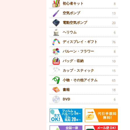
初心者キット
8
空気ポンプ
13
電動空気ポンプ
20
ヘリウム
6
ディスプレイ・ギフト
76
バルーン・フラワー
8
バッグ・収納
10
カップ・スティック
15
小物・その他アイテム
65
書籍
18
DVD
6