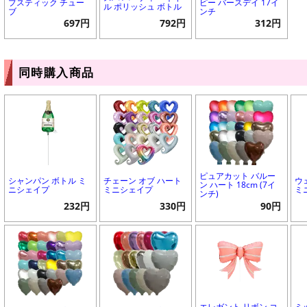
プスティック チュー
ピー バースデイ 17イ
ル ポリッシュ ボトル
ブ
ンチ
697円
792円
312円
同時購入商品
ピュアカット バルー
シャンパン ボトル ミ
チェーン オブ ハート
ウ
ン ハート 18cm (7イ
ニシェイプ
ミニシェイプ
ミ
ンチ)
232円
330円
90円
エレガント リボン コ
ミ