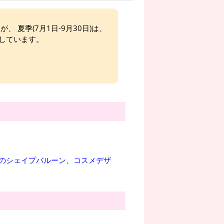
、 夏季(7月1日-9月30日)は、
しています。
のシェイプバルーン
、
コスメデザ