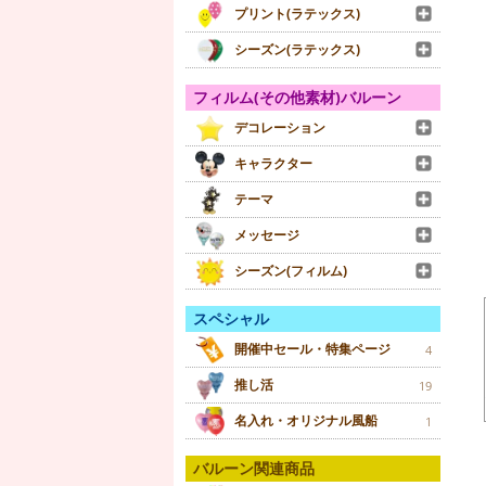
プリント(ラテックス)
シーズン(ラテックス)
フィルム(その他素材)バルーン
デコレーション
キャラクター
テーマ
メッセージ
シーズン(フィルム)
スペシャル
開催中セール・特集ページ
4
推し活
19
名入れ・オリジナル風船
1
バルーン関連商品