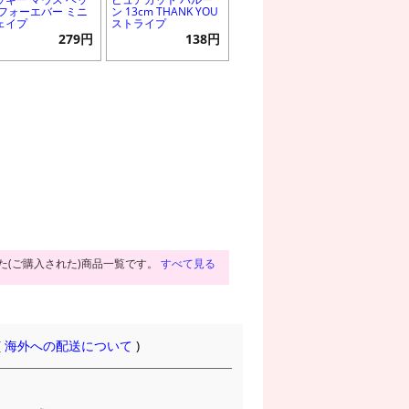
 フォーエバー ミニ
ン 13cm THANK YOU
ェイプ
ストライプ
279円
138円
た(ご購入された)商品一覧です。
すべて見る
(
海外への配送について
)