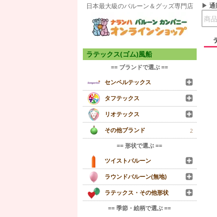
通
日本最大級のバルーン＆グッズ専門店
ラテックス(ゴム)風船
== ブランドで選ぶ ==
センペルテックス
タフテックス
リオテックス
その他ブランド
2
== 形状で選ぶ ==
ツイストバルーン
ラウンドバルーン(無地)
ラテックス・その他形状
== 季節・絵柄で選ぶ ==