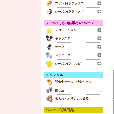
プリント(ラテックス)
シーズン(ラテックス)
フィルム(その他素材)バルーン
デコレーション
キャラクター
テーマ
メッセージ
シーズン(フィルム)
スペシャル
開催中セール・特集ページ
5
推し活
19
名入れ・オリジナル風船
1
バルーン関連商品