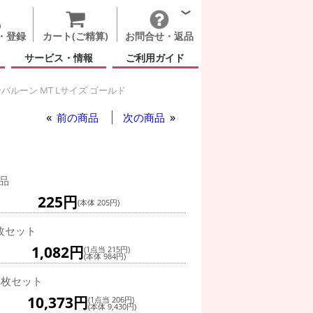
・登録
カート(ご精算)
お問合せ・返品
サービス・情報
ご利用ガイド
バルーン MT Lサイズ ゴールド
前の商品
次の商品
品
225円
(本体 205円)
枚セット
1,082円
(1点当 215円)
(本体 984円)
0枚セット
10,373円
(1点当 206円)
(本体 9,430円)