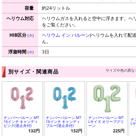
容量
約24リットル
ヘリウム対応
ヘリウムガスを入れると空中に浮きます。ヘ
をご覧ください。
HIB区分
ヘリウム イン バルーン
(ヘリウムを入れて配
(
※
)
ん。
浮遊時間
3日
(
※
)
サイズや色の異な
別サイズ・関連商品
ナンバーバルーン MT
ナンバーバルーン MT
ナンバーバルーン MT
ナ
16インチ キャンディ
16インチ キャンディ
Lサイズ オリーブグリ
L
ピンク(逆止弁付)
ブルー(逆止弁付)
ーン
132円
132円
225円