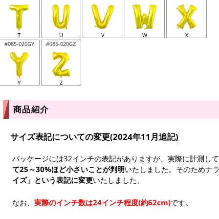
T
U
V
W
X
#085-020GY
#085-020GZ
Y
Z
商品紹介
サイズ表記についての変更(2024年11月追記)
パッケージには32インチの表記がありますが、実際に計測し
て25～30%ほど小さいことが判明
いたしました。そのためナ
イズ」という表記に変更
いたしました。
なお、
実際のインチ数は24インチ程度(約62cm)
です。