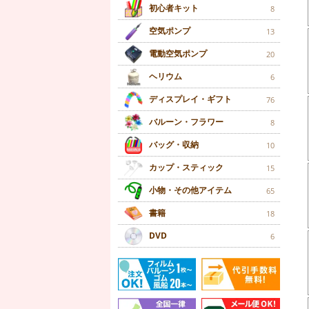
初心者キット
8
空気ポンプ
13
電動空気ポンプ
20
ヘリウム
6
ディスプレイ・ギフト
76
バルーン・フラワー
8
バッグ・収納
10
カップ・スティック
15
小物・その他アイテム
65
書籍
18
DVD
6