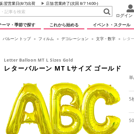
販:翌営業日(8/7)出荷
店舗
:営業終了(次回 8/7 14:00-)
ログイン
テーマ・季節で探す
これから始める
イベント・スクール
バルーン
トップ
フィルム
デコレーション
文字・数字
レター
Letter Balloon MT L Sizes Gold
レターバルーン MT Lサイズ ゴールド
単
5
5