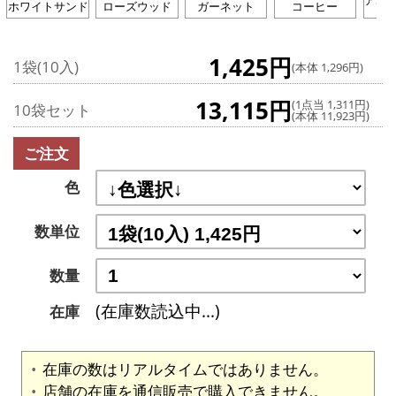
アボ
ホワイトサンド
ローズウッド
ガーネット
コーヒー
1,425円
1袋(10入)
(本体 1,296円)
13,115円
(1点当 1,311円)
10袋セット
(本体 11,923円)
ご注文
色
数単位
数量
(在庫数読込中...)
在庫
在庫の数はリアルタイムではありません。
店舗の在庫を通信販売で購入できません。