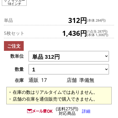
ップ サッカー
18インチ
312円
単品
(本体 284円)
1,436円
(1点当 287円)
5枚セット
(本体 1,306円)
ご注文
数単位
数量
通販
17
店舗
準備無
在庫
在庫の数はリアルタイムではありません。
店舗の在庫を通信販売で購入できません。
(送料275円)
詳細
対応商品