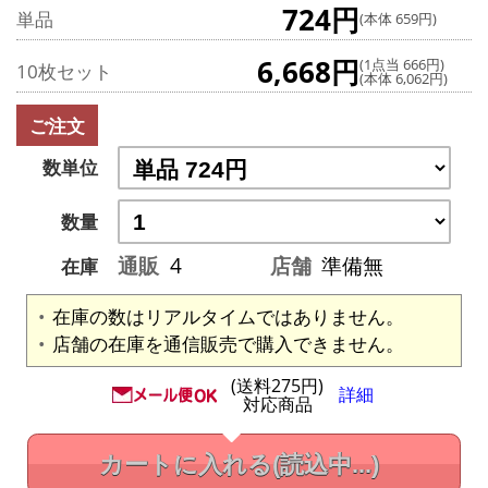
724円
単品
(本体 659円)
6,668円
(1点当 666円)
10枚セット
(本体 6,062円)
ご注文
数単位
数量
通販
4
店舗
準備無
在庫
在庫の数はリアルタイムではありません。
店舗の在庫を通信販売で購入できません。
(送料275円)
詳細
対応商品
カートに入れる
(読込中...)