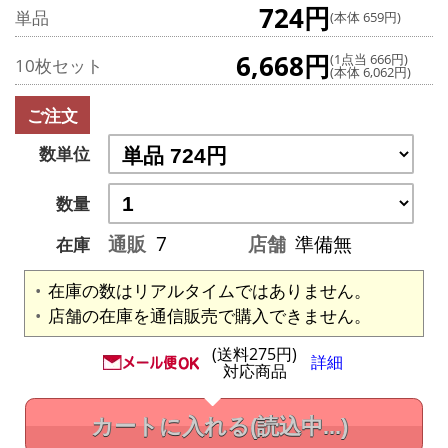
724円
単品
(本体 659円)
6,668円
(1点当 666円)
10枚セット
(本体 6,062円)
ご注文
数単位
数量
通販
7
店舗
準備無
在庫
在庫の数はリアルタイムではありません。
店舗の在庫を通信販売で購入できません。
(送料275円)
詳細
対応商品
カートに入れる
(読込中...)