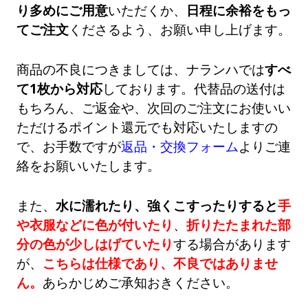
り多めにご用意
いただくか、
日程に余裕をもっ
てご注文
くださるよう、お願い申し上げます。
商品の不良につきましては、ナランハでは
すべ
て1枚から対応
しております。代替品の送付は
もちろん、ご返金や、次回のご注文にお使いい
ただけるポイント還元でも対応いたしますの
で、お手数ですが
返品・交換フォーム
よりご連
絡をお願いいたします。
また、
水に濡れたり、強くこすったりすると
手
や衣服などに色が付いたり
、
折りたたまれた部
分の色が少しはげていたり
する場合があります
が、
こちらは仕様であり、不良ではありませ
ん。
あらかじめご承知おきください。