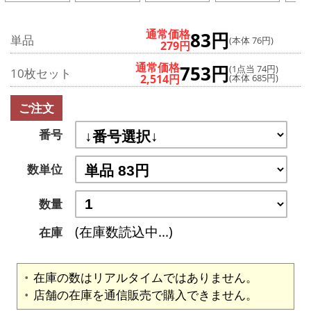
通常価格
83円
単品
(本体 76円)
279円
通常価格
753円
(1点当 74円)
10枚セット
2,514円
(本体 685円)
ご注文
番号
数単位
数量
(在庫数読込中...)
在庫
在庫の数はリアルタイムではありません。
店舗の在庫を通信販売で購入できません。