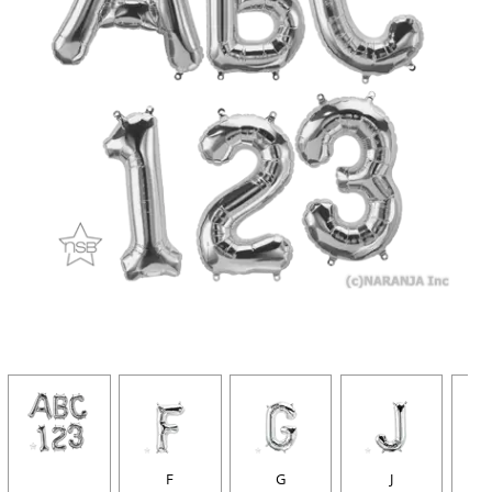
F
G
J