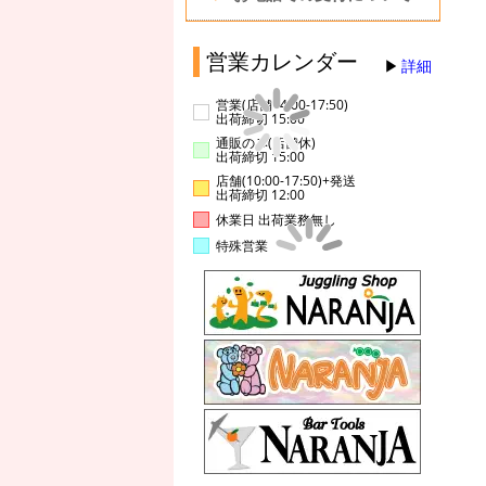
営業カレンダー
詳細
営業(店舗14:00-17:50)
出荷締切 15:00
通販のみ(店舗休)
出荷締切 15:00
店舗(10:00-17:50)+発送
出荷締切 12:00
休業日 出荷業務無し
特殊営業