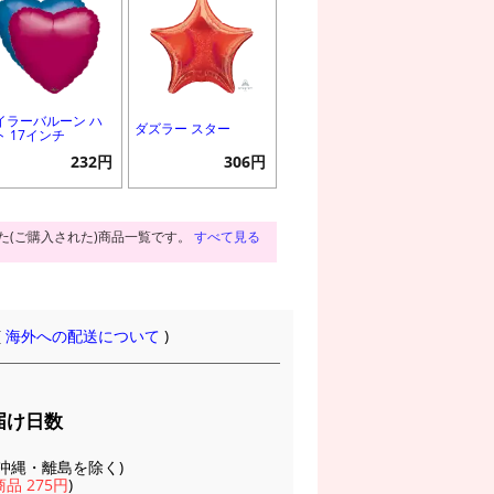
イラーバルーン ハ
ダズラー スター
ト 17インチ
232円
306円
た(ご購入された)商品一覧です。
すべて見る
(
海外への配送について
)
届け日数
(※沖縄・離島を除く)
品 275円
)