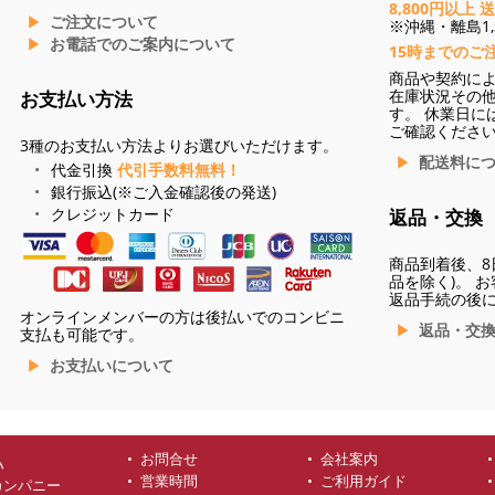
8,800円以上 
ご注文について
※沖縄・離島1,3
お電話でのご案内について
15時までのご
商品や契約に
在庫状況その
お支払い方法
す。 休業日に
ご確認くださ
3種のお支払い方法よりお選びいただけます。
配送料に
代金引換
代引手数料無料！
銀行振込(※ご入金確認後の発送)
クレジットカード
返品・交換
商品到着後、8
品を除く)。 
返品手続の後
オンラインメンバーの方は後払いでのコンビニ
返品・交
支払も可能です。
お支払いについて
お問合せ
会社案内
ハ
営業時間
ご利用ガイド
カンパニー