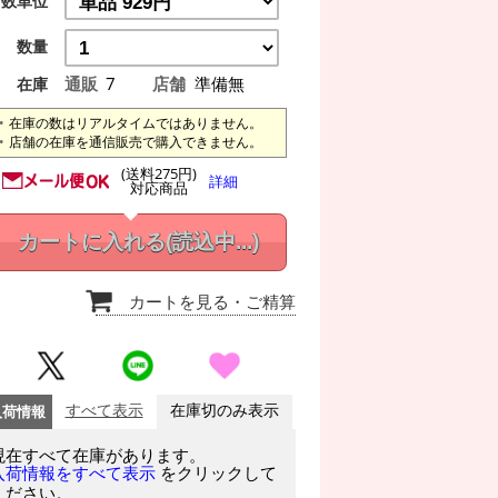
数単位
数量
通販
7
店舗
準備無
在庫
在庫の数はリアルタイムではありません。
店舗の在庫を通信販売で購入できません。
(送料275円)
詳細
対応商品
カートに入れる
(読込中...)
カートを見る
・ご精算
入荷情報
すべて表示
在庫切のみ表示
現在すべて在庫があります。
をクリックして
入荷情報をすべて表示
ください。