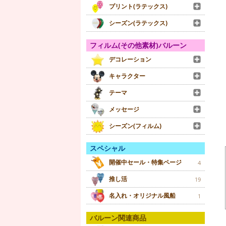
プリント(ラテックス)
シーズン(ラテックス)
フィルム(その他素材)バルーン
デコレーション
キャラクター
テーマ
メッセージ
シーズン(フィルム)
スペシャル
開催中セール・特集ページ
4
推し活
19
名入れ・オリジナル風船
1
バルーン関連商品