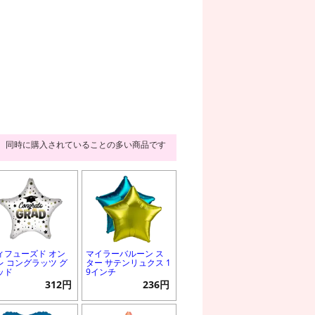
同時に購入されていることの多い商品です
ィフューズド オン
マイラーバルーン ス
レ コングラッツ グ
ター サテンリュクス 1
ッド
9インチ
312円
236円