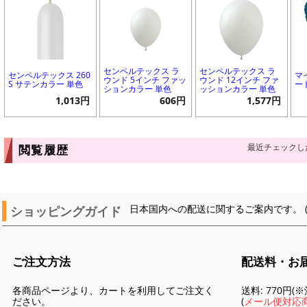
センペルテックス ラ
センペルテックス ラ
センペルテックス 260
マ
ウンド 5インチ ファッ
ウンド 12インチ ファ
S サテンカラー 単色
ー
ションカラー 単色
ッションカラー 単色
1,013円
606円
1,577円
最近チェックし
閲覧履歴
ショッピングガイド
日本国内への配送に関するご案内です。 
ご注文方法
配送料・お
各商品ページより、カートを利用してご注文く
送料: 770円
ださい。
(
メール便対応商