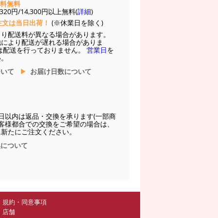
送料無料
20円/14,300円以上無料(
詳細
)
注文は当日出荷！
(※休業日を除く)
より配送料が異なる場合があります。
他により配送が遅れる場合がありま
は配送を行っておりません。
営業日
を
い。
ついて
お届け日数について
日以内は返品・交換を承ります(一部商
お客様都合での交換をご希望の場合は、
に新たにご注文ください。
換について
規約・同意事項
店舗