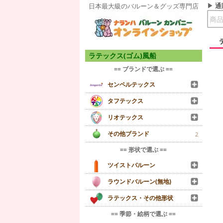
通
日本最大級のバルーン＆グッズ専門店
ラテックス(ゴム)風船
== ブランドで選ぶ ==
センペルテックス
タフテックス
リオテックス
その他ブランド
2
== 形状で選ぶ ==
ツイストバルーン
ラウンドバルーン(無地)
ラテックス・その他形状
== 季節・絵柄で選ぶ ==