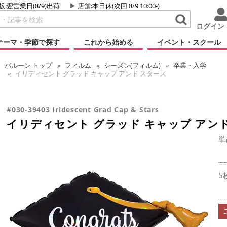
販:翌営業日(8/9)出荷
店舗
:本日休(次回 8/9 10:00-)
ログイン
テーマ・季節で探す
これから始める
イベント・スクール
バルーン
トップ
フィルム
シーズン(フィルム)
卒業・入学
イリディセント グラッド キャップ アンド スターズ
#030-39403 Iridescent Grad Cap & Stars
イリディセント グラッド キャップ アン
単
5