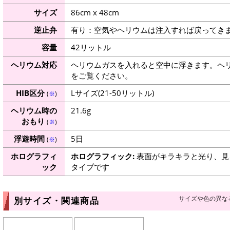
サイズ
86cm x 48cm
逆止弁
有り：空気やヘリウムは注入すれば戻ってき
容量
42リットル
ヘリウム対応
ヘリウムガスを入れると空中に浮きます。ヘ
をご覧ください。
HIB区分
Lサイズ(21-50リットル)
(
※
)
ヘリウム時の
21.6g
おもり
(
※
)
浮遊時間
5日
(
※
)
ホログラフィ
ホログラフィック:
表面がキラキラと光り、見
ック
タイプです
サイズや色の異な
別サイズ・関連商品