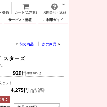
・登録
カート(ご精算)
お問合せ・返品
サービス・情報
ご利用ガイド
前の商品
次の商品
ド スターズ
品
929円
(本体 845円)
枚セット
4,275円
(1点当 854円)
(本体 3,887円)
ご注文