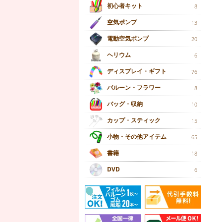
初心者キット
8
空気ポンプ
13
電動空気ポンプ
20
ヘリウム
6
ディスプレイ・ギフト
76
バルーン・フラワー
8
バッグ・収納
10
カップ・スティック
15
小物・その他アイテム
65
書籍
18
DVD
6