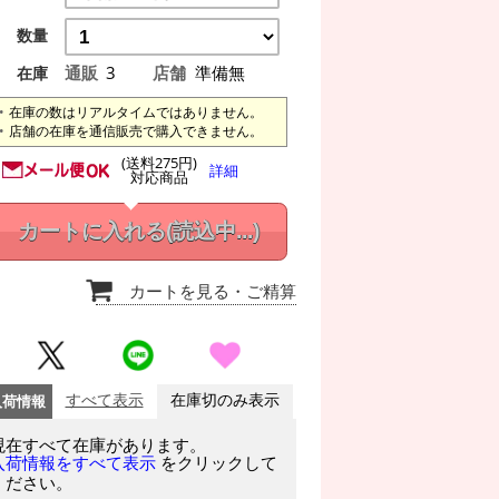
数量
通販
3
店舗
準備無
在庫
在庫の数はリアルタイムではありません。
店舗の在庫を通信販売で購入できません。
(送料275円)
詳細
対応商品
カートに入れる
(読込中...)
カートを見る
・ご精算
入荷情報
すべて表示
在庫切のみ表示
現在すべて在庫があります。
をクリックして
入荷情報をすべて表示
ください。