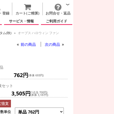
・登録
カート(ご精算)
お問合せ・返品
サービス・情報
ご利用ガイド
ム(秋)
オーブス ハロウィン ファン
前の商品
次の商品
品
762円
(本体 693円)
枚セット
3,505円
(1点当 700円)
(本体 3,187円)
ご注文
数単位