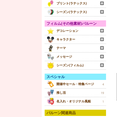
プリント(ラテックス)
シーズン(ラテックス)
フィルム(その他素材)バルーン
デコレーション
キャラクター
テーマ
メッセージ
シーズン(フィルム)
スペシャル
開催中セール・特集ページ
4
推し活
19
名入れ・オリジナル風船
1
バルーン関連商品