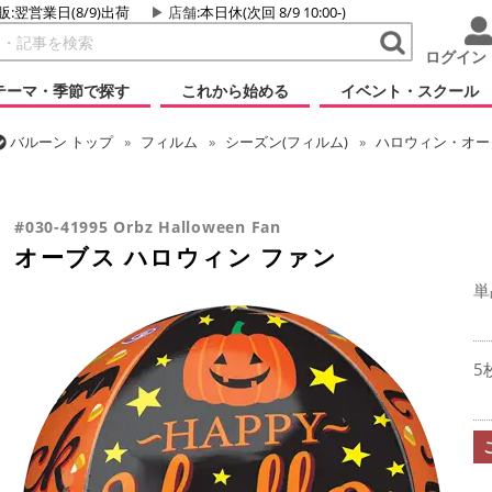
販:翌営業日(8/9)出荷
店舗
:本日休(次回 8/9 10:00-)
ログイン
テーマ・季節で探す
これから始める
イベント・スクール
バルーン
トップ
フィルム
シーズン(フィルム)
ハロウィン・オータ
バルーン
トップ
フィルム
オーブス
オーブス ハロウィン ファン
#030-41995 Orbz Halloween Fan
オーブス ハロウィン ファン
単
5