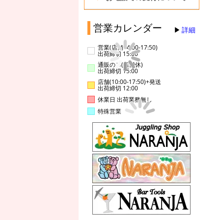
営業カレンダー
詳細
営業(店舗14:00-17:50)
出荷締切 15:00
通販のみ(店舗休)
出荷締切 15:00
店舗(10:00-17:50)+発送
出荷締切 12:00
休業日 出荷業務無し
特殊営業