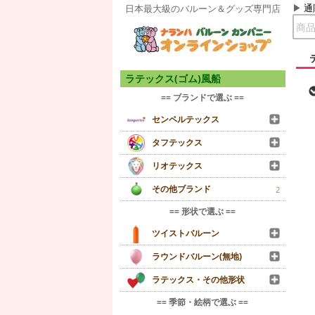
通
日本最大級のバルーン＆グッズ専門店
ラテックス(ゴム)風船
== ブランドで選ぶ ==
センペルテックス
タフテックス
リオテックス
その他ブランド
2
== 形状で選ぶ ==
ツイストバルーン
ラウンドバルーン(無地)
ラテックス・その他形状
== 季節・絵柄で選ぶ ==