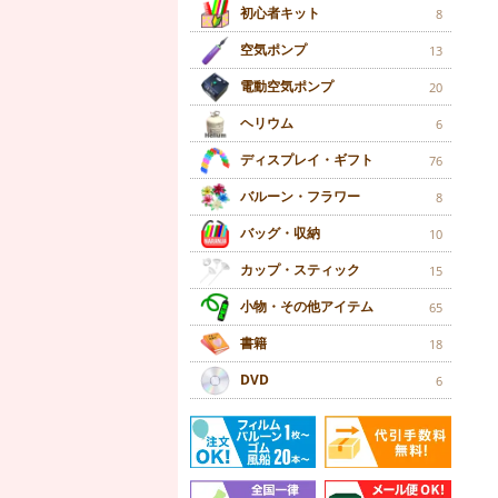
初心者キット
8
空気ポンプ
13
電動空気ポンプ
20
ヘリウム
6
ディスプレイ・ギフト
76
バルーン・フラワー
8
バッグ・収納
10
カップ・スティック
15
小物・その他アイテム
65
書籍
18
DVD
6