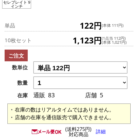
セレブレイト 9
インチ
122円
単品
(本体 111円)
1,123円
(1点当 112円)
10枚セット
(本体 1,021円)
ご注文
数単位
数量
通販
83
店舗
5
在庫
在庫の数はリアルタイムではありません。
店舗の在庫を通信販売で購入できません。
(送料275円)
詳細
対応商品