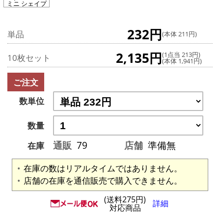
ミニ シェイプ
232円
単品
(本体 211円)
2,135円
(1点当 213円)
10枚セット
(本体 1,941円)
ご注文
数単位
数量
通販
79
店舗
準備無
在庫
在庫の数はリアルタイムではありません。
店舗の在庫を通信販売で購入できません。
(送料275円)
詳細
対応商品