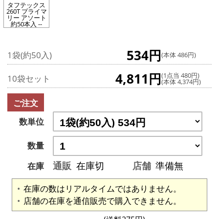
タフテックス
260T プライマ
リー アソート
約50本入 --
534円
1袋(約50入)
(本体 486円)
4,811円
(1点当 480円)
10袋セット
(本体 4,374円)
ご注文
数単位
数量
通販
在庫切
店舗
準備無
在庫
在庫の数はリアルタイムではありません。
店舗の在庫を通信販売で購入できません。