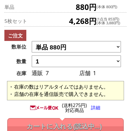
880円
単品
(本体 800円)
4,268円
(1点当 853円)
5枚セット
(本体 3,880円)
ご注文
数単位
数量
通販
7
店舗
1
在庫
在庫の数はリアルタイムではありません。
店舗の在庫を通信販売で購入できません。
(送料275円)
詳細
対応商品
カートに入れる
(読込中...)