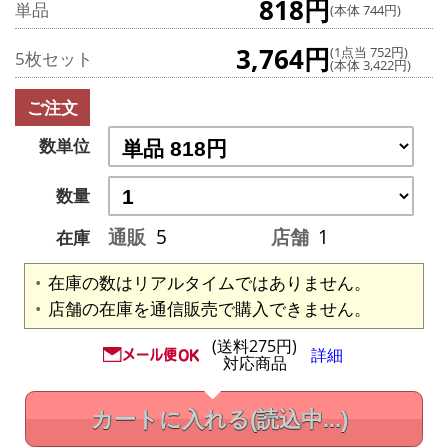
818円
単品
(本体 744円)
3,764円
(1点当 752円)
5枚セット
(本体 3,422円)
ご注文
数単位
数量
通販
5
店舗
1
在庫
在庫の数はリアルタイムではありません。
店舗の在庫を通信販売で購入できません。
(送料275円)
詳細
対応商品
カートに入れる
(読込中...)