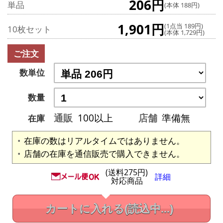
206円
単品
(本体 188円)
1,901円
(1点当 189円)
10枚セット
(本体 1,729円)
ご注文
数単位
数量
通販
100以上
店舗
準備無
在庫
在庫の数はリアルタイムではありません。
店舗の在庫を通信販売で購入できません。
(送料275円)
詳細
対応商品
カートに入れる
(読込中...)