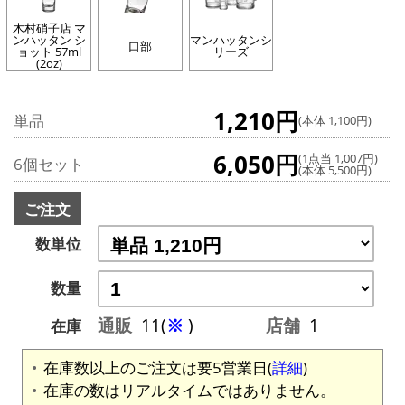
木村硝子店 マ
ンハッタン シ
マンハッタンシ
口部
ョット 57ml
リーズ
(2oz)
1,210円
単品
(本体 1,100円)
6,050円
(1点当 1,007円)
6個セット
(本体 5,500円)
ご注文
数単位
数量
通販
11(
※
)
店舗
1
在庫
在庫数以上のご注文は要5営業日(
詳細
)
在庫の数はリアルタイムではありません。