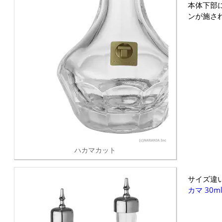
本体下部
ンが施さ
ハカマカット
サイズ違
カマ 30m