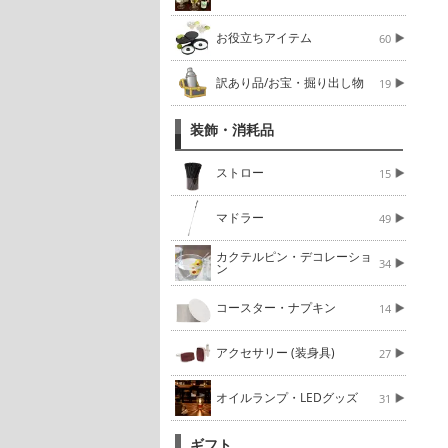
お役立ちアイテム
60
訳あり品/お宝・掘り出し物
19
装飾・消耗品
ストロー
15
マドラー
49
カクテルピン・デコレーショ
34
ン
コースター・ナプキン
14
アクセサリー (装身具)
27
オイルランプ・LEDグッズ
31
ギフト