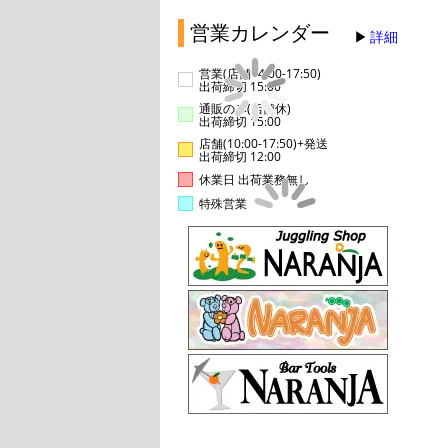
営業カレンダー
詳細
営業(店舗14:00-17:50)
出荷締切 15:00
通販のみ(店舗休)
出荷締切 15:00
店舗(10:00-17:50)+発送
出荷締切 12:00
休業日 出荷業務無し
特殊営業