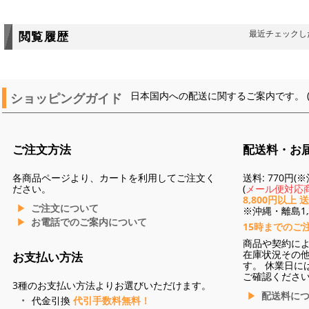
最近チェックし
閲覧履歴
ショッピングガイド
日本国内への配送に関するご案内です。 
ご注文方法
配送料・お
各商品ページより、カートを利用してご注文く
送料: 770円
ださい。
(
メール便対応商
8,800円以上 
ご注文について
※沖縄・離島1,3
お電話でのご案内について
15時までのご
商品や契約に
在庫状況その
お支払い方法
す。 休業日に
ご確認くださ
3種のお支払い方法よりお選びいただけます。
配送料に
代金引換
代引手数料無料！