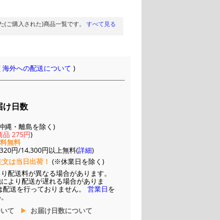
た(ご購入された)商品一覧です。
すべて見る
(
海外への配送について
)
届け日数
(※沖縄・離島を除く)
品 275円
)
送料無料
20円/14,300円以上無料(
詳細
)
注文は当日出荷！
(※休業日を除く)
より配送料が異なる場合があります。
他により配送が遅れる場合がありま
は配送を行っておりません。
営業日
を
い。
ついて
お届け日数について