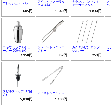
アイスピック デラッ
ナランハ ボストンシ
ス
フレッシュ ボトル
クス 3本爪
ェーカー メタル
ハ
605円
1,540円
1,834円
ユキワ カクテルシェ
クレバートング エコ
カクテルピン ロング
カ
ーカー 500ml (A)
ノミー
シルバー
ー
7,150円
957円
253円
スピルストップ (12個
アイストング 18cm
入)
5,830円
1,100円