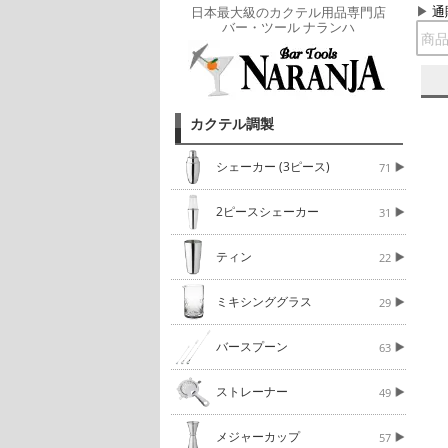
通
日本最大級のカクテル用品専門店
バー・ツール ナランハ
カクテル調製
シェーカー (3ピース)
71
2ピースシェーカー
31
ティン
22
ミキシンググラス
29
バースプーン
63
ストレーナー
49
メジャーカップ
57