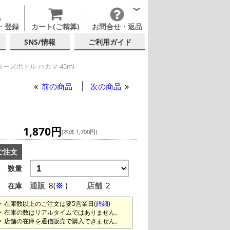
・登録
カート(ご精算)
お問合せ・返品
SNS/情報
ご利用ガイド
ーズボトル ハカマ 45ml
前の商品
次の商品
1,870円
(本体 1,700円)
ご注文
数量
通販
8(
※
)
店舗
2
在庫
在庫数以上のご注文は要5営業日(
詳細
)
在庫の数はリアルタイムではありません。
店舗の在庫を通信販売で購入できません。