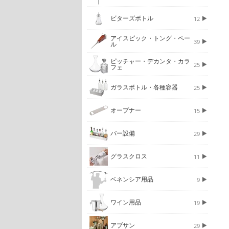
ビターズボトル
12
アイスピック・トング・ペー
39
ル
ピッチャー・デカンタ・カラ
25
フェ
ガラスボトル・各種容器
25
オープナー
15
バー設備
29
グラスクロス
11
ベネンシア用品
9
ワイン用品
19
アブサン
29