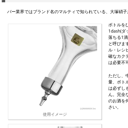
バー業界ではブランド名のマルティで知られている、大塚硝子
ボトルを
1dash
落ちる1滴の
と呼びま
ル・レシ
確なカク
は必要不
ただし、
量、ボト
は必ずし
ん。完全
のお酒を
さい。
使用イメージ