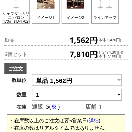
シェフ＆ソムリ
エ バロン
イメージ1
イメージ2
ラインアップ
470ml (JD-1702)
1,562円
単品
(本体 1,420円)
7,810円
(1点当 1,301円)
6個セット
(本体 7,100円)
ご注文
数単位
数量
通販
5(
※
)
店舗
1
在庫
在庫数以上のご注文は要5営業日(
詳細
)
在庫の数はリアルタイムではありません。