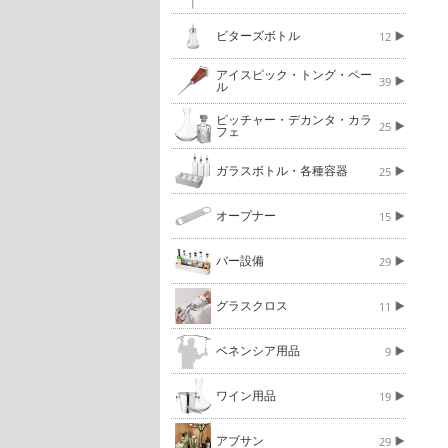
ビターズボトル
12
アイスピック・トング・ペー
39
ル
ピッチャー・デカンタ・カラ
25
フェ
ガラスボトル・各種容器
25
オープナー
15
バー設備
29
グラスクロス
11
ベネンシア用品
9
ワイン用品
19
アブサン
29