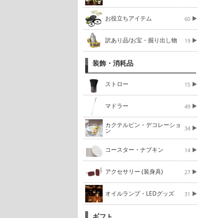
お役立ちアイテム
60
訳あり品/お宝・掘り出し物
19
装飾・消耗品
ストロー
15
マドラー
49
カクテルピン・デコレーショ
34
ン
コースター・ナプキン
14
アクセサリー (装身具)
27
オイルランプ・LEDグッズ
31
ギフト