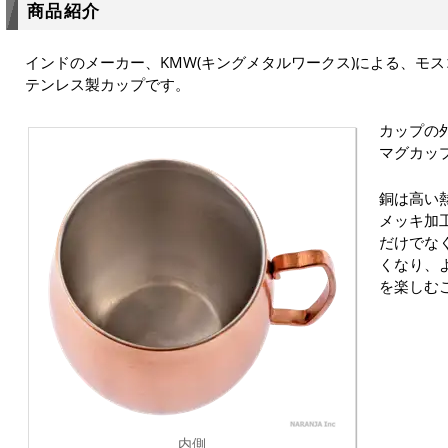
商品紹介
インドのメーカー、KMW(キングメタルワークス)による、モ
テンレス製カップです。
カップの
マグカッ
銅は高い
メッキ加
だけでな
くなり、
を楽しむ
内側