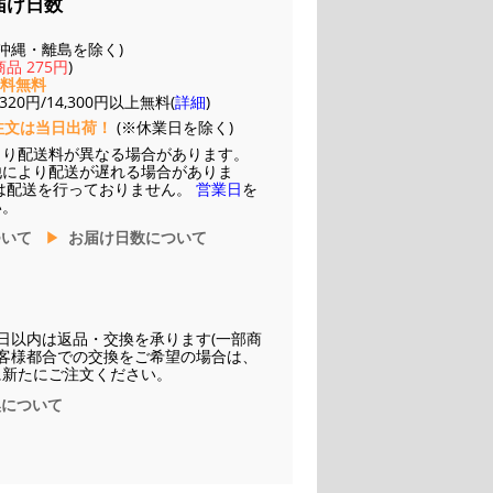
届け日数
(※沖縄・離島を除く)
品 275円
)
送料無料
20円/14,300円以上無料(
詳細
)
注文は当日出荷！
(※休業日を除く)
より配送料が異なる場合があります。
他により配送が遅れる場合がありま
は配送を行っておりません。
営業日
を
い。
ついて
お届け日数について
日以内は返品・交換を承ります(一部商
お客様都合での交換をご希望の場合は、
に新たにご注文ください。
換について