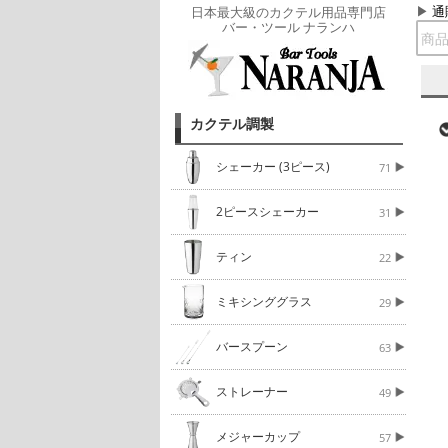
通
日本最大級のカクテル用品専門店
バー・ツール ナランハ
カクテル調製
シェーカー (3ピース)
71
2ピースシェーカー
31
ティン
22
ミキシンググラス
29
バースプーン
63
ストレーナー
49
メジャーカップ
57