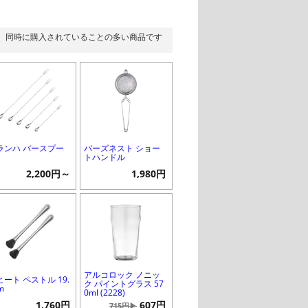
同時に購入されていることの多い商品です
ランハ バースプー
バーズネスト ショー
トハンドル
2,200円～
1,980円
アルコロック ノニッ
ヒート ペストル 19.
ク パイントグラス 57
m
0ml (2228)
1,760円
607円
715円▶