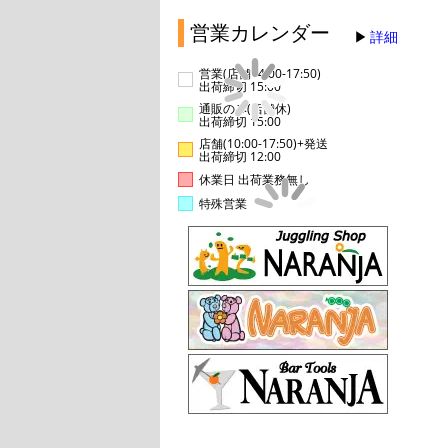
営業カレンダー
詳細
営業(店舗14:00-17:50)
出荷締切 15:00
通販のみ(店舗休)
出荷締切 15:00
店舗(10:00-17:50)+発送
出荷締切 12:00
休業日 出荷業務無し
特殊営業