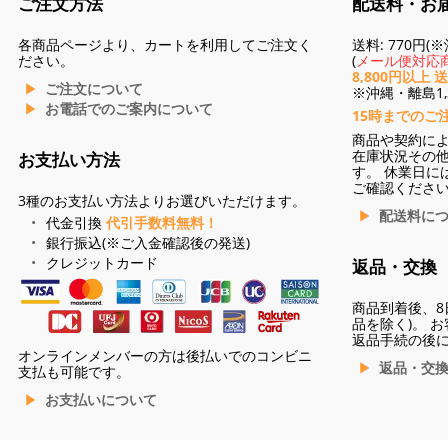
ご注文方法
配送料・お
各商品ページより、カートを利用してご注文く
送料: 770円
ださい。
(
メール便対応商
8,800円以上 
ご注文について
※沖縄・離島1,3
お電話でのご案内について
15時までのご
商品や契約に
在庫状況その
お支払い方法
す。 休業日に
ご確認くださ
3種のお支払い方法よりお選びいただけます。
配送料に
代金引換
代引手数料無料！
銀行振込(※ご入金確認後の発送)
クレジットカード
返品・交換
商品到着後、8
品を除く)。 
返品手続の後
オンラインメンバーの方は後払いでのコンビニ
返品・交
支払も可能です。
お支払いについて