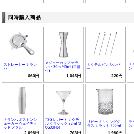
同時購入商品
メジャーカップ ナラ
ストレーナー ナラン
カクテルピン シルバ
ナ
ンハ 30ml/45ml (目盛
ハ
ー
ン
付)
660円
1,045円
220円
ナランハ ボストンシ
TSG レガート カクテ
リビー ミキシンググ
モ
ェーカー ウェイティ
ル クラシック 82ml (3
ラス カラット 750ml
5c
ッド メタル
0G33HS)
2,098円
763円
1,980円