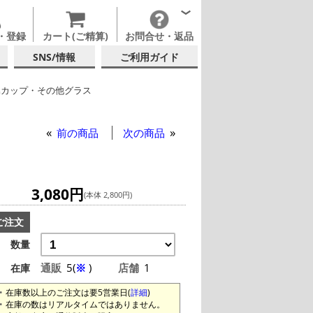
・登録
カート(ご精算)
お問合せ・返品
SNS/情報
ご利用ガイド
属カップ・その他グラス
他ブランド
前の商品
次の商品
3,080円
(本体 2,800円)
ご注文
数量
通販
5(
※
)
店舗
1
在庫
在庫数以上のご注文は要5営業日(
詳細
)
在庫の数はリアルタイムではありません。