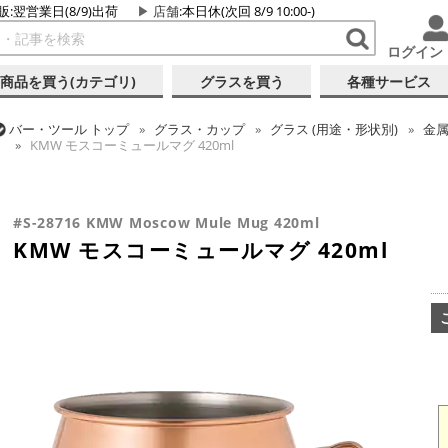
販:翌営業日(8/9)出荷
店舗
:本日休(次回 8/9 10:00-)
ログイン
商品を買う(カテゴリ)
グラスを買う
各種サービス
バー・ツール
トップ
グラス・カップ
グラス (用途・形状別)
金
KMW モスコーミュールマグ 420ml
バー・ツール
トップ
グラス・カップ
グラス (ブランド別)
その
KMW モスコーミュールマグ 420ml
#S-28716 KMW Moscow Mule Mug 420ml
KMW モスコーミュールマグ 420ml