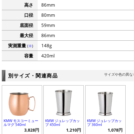
高さ
86mm
口径
80mm
底面径
59mm
最大径
86mm
実測重量
148g
(
※
)
容量
420ml
サイズや色の異な
別サイズ・関連商品
KMW モスコーミュー
KMW ジュレップカッ
KMW ジュレップカッ
ルマグ 540ml
プ 450ml
プ 360ml
3,828円
1,210円
1,078円