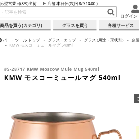
販:翌営業日(8/9)出荷
店舗
:本日休(次回 8/9 10:00-)
ログイン
商品を買う(カテゴリ)
グラスを買う
各種サービス
バー・ツール
トップ
グラス・カップ
グラス (用途・形状別)
金
KMW モスコーミュールマグ 540ml
バー・ツール
トップ
グラス・カップ
グラス (ブランド別)
その
KMW モスコーミュールマグ 540ml
#S-28717 KMW Moscow Mule Mug 540ml
KMW モスコーミュールマグ 540ml