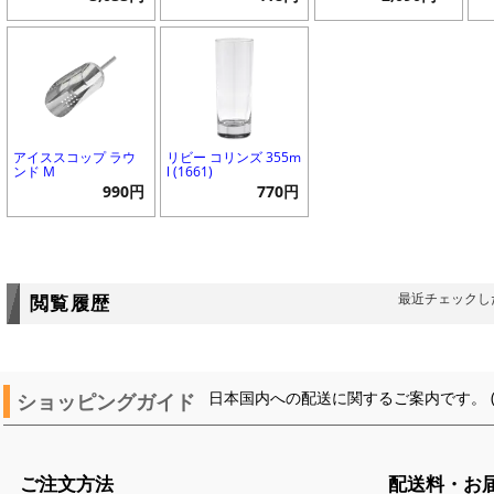
アイススコップ ラウ
リビー コリンズ 355m
ンド M
l (1661)
990円
770円
最近チェックし
閲覧履歴
ショッピングガイド
日本国内への配送に関するご案内です。 
ご注文方法
配送料・お