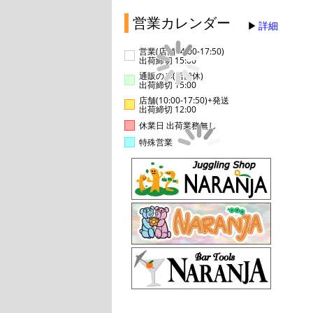
営業カレンダー
詳細
営業(店舗14:00-17:50)
出荷締切 15:00
通販のみ(店舗休)
出荷締切 15:00
店舗(10:00-17:50)+発送
出荷締切 12:00
休業日 出荷業務無し
特殊営業