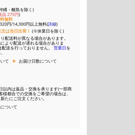
(※沖縄・離島を除く)
品 275円
)
送料無料
20円/14,300円以上無料(
詳細
)
注文は当日出荷！
(※休業日を除く)
より配送料が異なる場合があります。
他により配送が遅れる場合がありま
は配送を行っておりません。
営業日
を
い。
ついて
お届け日数について
日以内は返品・交換を承ります(一部商
お客様都合での交換をご希望の場合は、
に新たにご注文ください。
換について