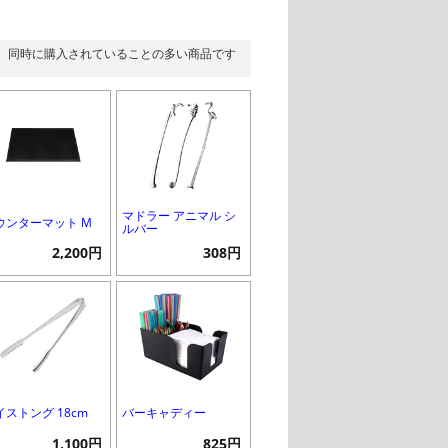
同時に購入されていることの多い商品です
マドラー アニマル シ
ウンターマット M
ルバー
2,200円
308円
イストング 18cm
バーキャディー
1,100円
825円