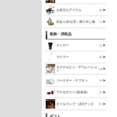
お役立ちアイテム
60
訳あり品/お宝・掘り出し物
19
装飾・消耗品
ストロー
15
マドラー
49
カクテルピン・デコレーショ
34
ン
コースター・ナプキン
14
アクセサリー (装身具)
27
オイルランプ・LEDグッズ
31
ギフト