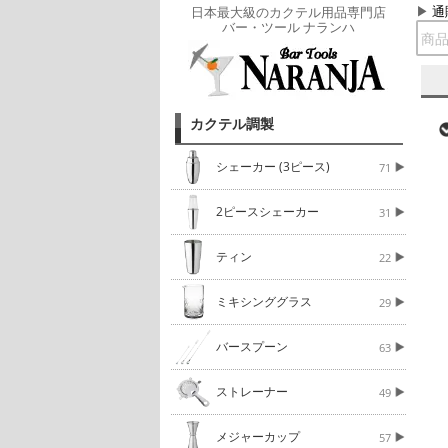
通
日本最大級のカクテル用品専門店
バー・ツール ナランハ
カクテル調製
シェーカー (3ピース)
71
2ピースシェーカー
31
ティン
22
ミキシンググラス
29
バースプーン
63
ストレーナー
49
メジャーカップ
57