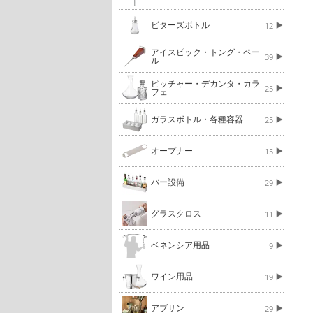
ビターズボトル
12
アイスピック・トング・ペー
39
ル
ピッチャー・デカンタ・カラ
25
フェ
ガラスボトル・各種容器
25
オープナー
15
バー設備
29
グラスクロス
11
ベネンシア用品
9
ワイン用品
19
アブサン
29