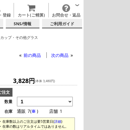
・登録
カート(ご精算)
お問合せ・返品
SNS/情報
ご利用ガイド
属カップ・その他グラス
他ブランド
前の商品
次の商品
3,828円
(本体 3,480円)
ご注文
数量
通販
7(
※
)
店舗
1
在庫
在庫数以上のご注文は要5営業日(
詳細
)
在庫の数はリアルタイムではありません。