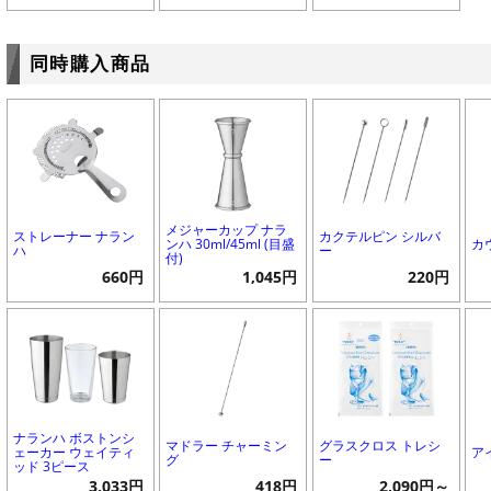
同時購入商品
メジャーカップ ナラ
ストレーナー ナラン
カクテルピン シルバ
ンハ 30ml/45ml (目盛
カ
ハ
ー
付)
660円
1,045円
220円
ナランハ ボストンシ
マドラー チャーミン
グラスクロス トレシ
ェーカー ウェイティ
ア
グ
ー
ッド 3ピース
3,033円
418円
2,090円～