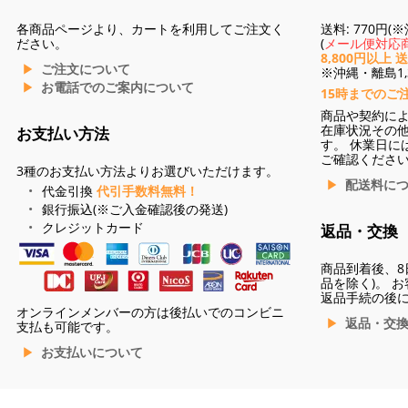
各商品ページより、カートを利用してご注文く
送料: 770円
ださい。
(
メール便対応商
8,800円以上 
ご注文について
※沖縄・離島1,3
お電話でのご案内について
15時までのご
商品や契約に
在庫状況その
お支払い方法
す。 休業日に
ご確認くださ
3種のお支払い方法よりお選びいただけます。
配送料に
代金引換
代引手数料無料！
銀行振込(※ご入金確認後の発送)
クレジットカード
返品・交換
商品到着後、8
品を除く)。 
返品手続の後
オンラインメンバーの方は後払いでのコンビニ
返品・交
支払も可能です。
お支払いについて