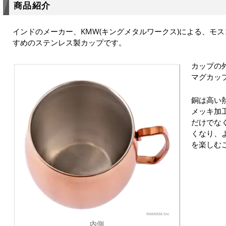
商品紹介
インドのメーカー、KMW(キングメタルワークス)による、モ
すめのステンレス製カップです。
カップの
マグカッ
銅は高い
メッキ加
だけでな
くなり、
を楽しむ
内側