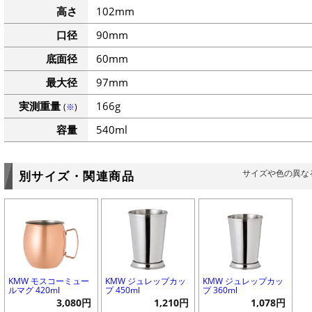
高さ
102mm
口径
90mm
底面径
60mm
最大径
97mm
実測重量
166g
(
※
)
容量
540ml
サイズや色の異な
別サイズ・関連商品
KMW モスコーミュー
KMW ジュレップカッ
KMW ジュレップカッ
ルマグ 420ml
プ 450ml
プ 360ml
3,080円
1,210円
1,078円