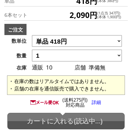
418円
単品
(本体 380円)
2,090円
(1点当 347円)
6本セット
(本体 1,900円)
ご注文
数単位
数量
通販
10
店舗
準備無
在庫
在庫の数はリアルタイムではありません。
店舗の在庫を通信販売で購入できません。
(送料275円)
詳細
対応商品
カートに入れる
(読込中...)