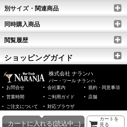
別サイズ・関連商品
同時購入商品
閲覧履歴
ショッピングガイド
株式会社 ナランハ
バー・ツール ナランハ
お問合せ
会社案内
規約・同意事項
営業時間
ご利用ガイド
店舗
ご注文について
対応ブラウザ
©1999-2026 NARANJA Inc. All Rights Reserved.
カートを
カートに入れる
(読込中...)
見る