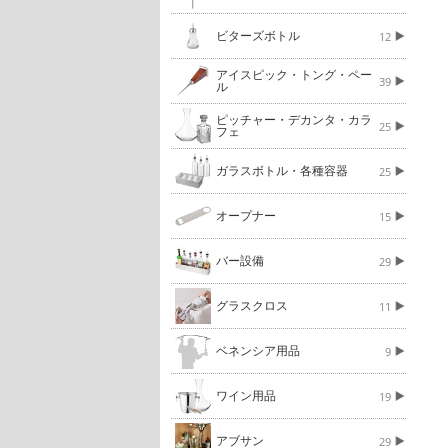
ビターズボトル
12
アイスピック・トング・ペー
39
ル
ピッチャー・デカンタ・カラ
25
フェ
ガラスボトル・各種容器
25
オープナー
15
バー設備
29
グラスクロス
11
ベネンシア用品
9
ワイン用品
19
アブサン
29