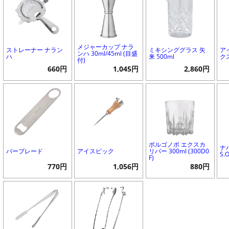
メジャーカップ ナラ
ストレーナー ナラン
ミキシンググラス 矢
ア
ンハ 30ml/45ml (目盛
ハ
来 500ml
ク
付)
660円
1,045円
2,860円
ボルゴノボ エクスカ
ナ
バーブレード
アイスピック
リバー 300ml (300D0
S.O
F)
770円
1,056円
880円