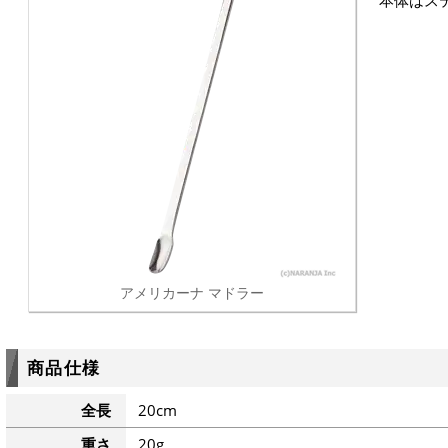
本体はス
アメリカーナ マドラー
商品仕様
全長
20cm
重さ
20g