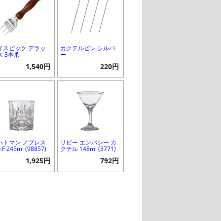
イスピック デラッ
カクテルピン シルバ
ス 3本爪
ー
1,540円
220円
ハトマン ノブレス
リビー エンバシー カ
.F 245ml (98857)
クテル 148ml (3771)
1,925円
792円