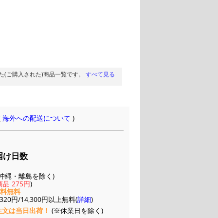
た(ご購入された)商品一覧です。
すべて見る
(
海外への配送について
)
届け日数
(※沖縄・離島を除く)
品 275円
)
送料無料
20円/14,300円以上無料(
詳細
)
注文は当日出荷！
(※休業日を除く)