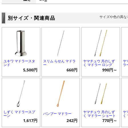
サイズや色の異な
別サイズ・関連商品
ユキワ マドラースタ
スリム らせん マドラ
ヤマチュウ 月のしず
ヤ
ンド
ー
く マドラー ロング
ラ
5,500円
660円
990円～
しずく マドラースプ
ヤマチュウ 月のしず
ヤ
バンブー マドラー
ーン
く マドラー ショート
く
1,617円
242円
770円～