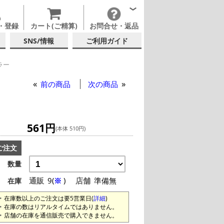
・登録
カート(ご精算)
お問合せ・返品
SNS/情報
ご利用ガイド
ラー
前の商品
次の商品
561円
(本体 510円)
ご注文
数量
通販
9(
※
)
店舗
準備無
在庫
在庫数以上のご注文は要5営業日(
詳細
)
在庫の数はリアルタイムではありません。
店舗の在庫を通信販売で購入できません。