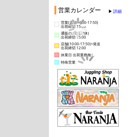
営業カレンダー
詳細
営業(店舗14:00-17:50)
出荷締切 15:00
通販のみ(店舗休)
出荷締切 15:00
店舗(10:00-17:50)+発送
出荷締切 12:00
休業日 出荷業務無し
特殊営業