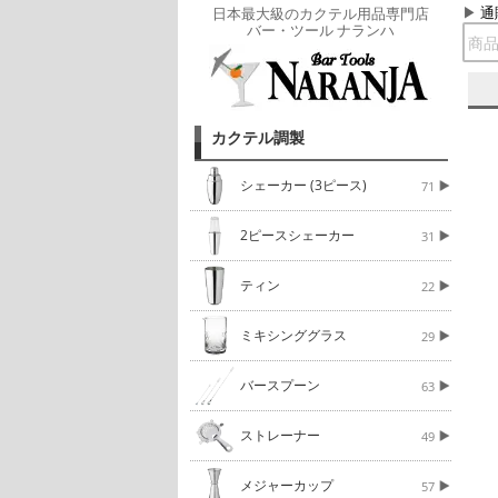
通
日本最大級のカクテル用品専門店
バー・ツール ナランハ
カクテル調製
シェーカー (3ピース)
71
2ピースシェーカー
31
ティン
22
ミキシンググラス
29
バースプーン
63
ストレーナー
49
メジャーカップ
57