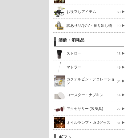
お役立ちアイテム
60
訳あり品/お宝・掘り出し物
19
装飾・消耗品
ストロー
15
マドラー
49
カクテルピン・デコレーショ
34
ン
コースター・ナプキン
14
アクセサリー (装身具)
27
オイルランプ・LEDグッズ
31
ギフト