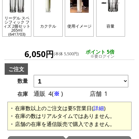
リーデル スペ
シフィック フ
ィズ 2個セット
カクテル
使用イメージ
容量
265ml
(6417/03)
6,050円
ポイント 5倍
(本体 5,500円)
※要ログイン
ご注文
数量
通販
4(
※
)
店舗
1
在庫
在庫数以上のご注文は要5営業日(
詳細
)
在庫の数はリアルタイムではありません。
店舗の在庫を通信販売で購入できません。