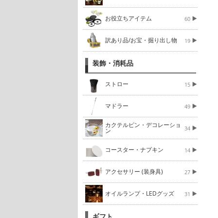
お役立ちアイテム
60
訳あり品/お宝・掘り出し物
19
装飾・消耗品
ストロー
15
マドラー
49
カクテルピン・デコレーショ
34
ン
コースター・ナプキン
14
アクセサリー (装身具)
27
オイルランプ・LEDグッズ
31
ギフト