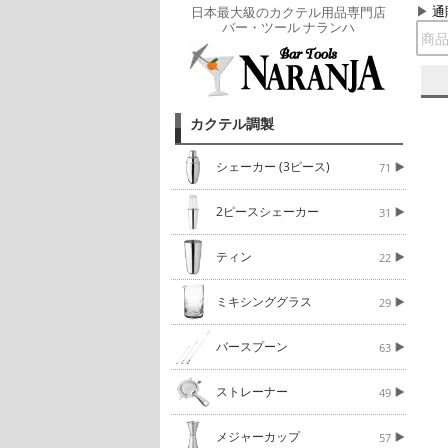
通
日本最大級のカクテル用品専門店
バー・ツール ナランハ
カクテル調製
シェーカー (3ピース)
71
2ピースシェーカー
31
ティン
22
ミキシンググラス
29
バースプーン
63
ストレーナー
49
メジャーカップ
57