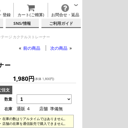
・登録
カート(ご精算)
お問合せ・返品
SNS/情報
ご利用ガイド
テージ カクテルストレーナー
前の商品
次の商品
ナー
1,980円
(本体 1,800円)
ご注文
数量
通販
4
店舗
準備無
在庫
在庫の数はリアルタイムではありません。
店舗の在庫を通信販売で購入できません。