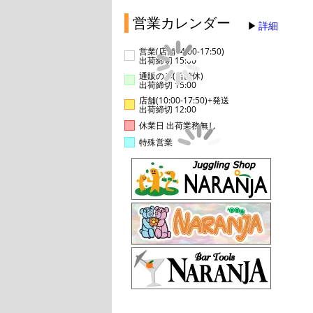
営業カレンダー
詳細
営業(店舗14:00-17:50)
出荷締切 15:00
通販のみ(店舗休)
出荷締切 15:00
店舗(10:00-17:50)+発送
出荷締切 12:00
休業日 出荷業務無し
特殊営業