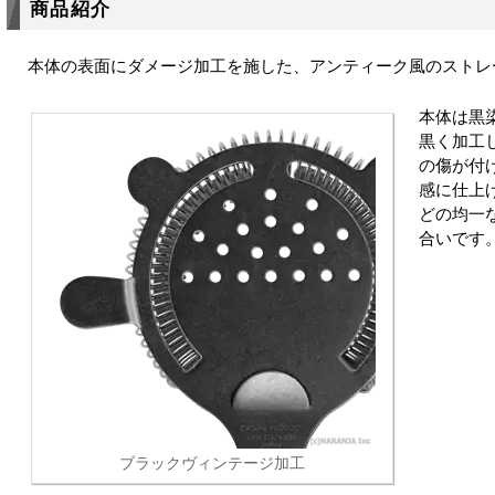
商品紹介
本体の表面にダメージ加工を施した、アンティーク風のストレ
本体は黒
黒く加工
の傷が付
感に仕上
どの均一
合いです
ブラックヴィンテージ加工