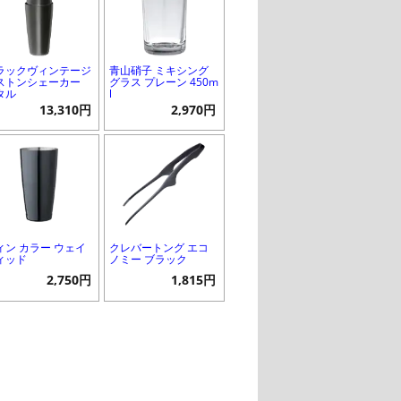
ラックヴィンテージ
青山硝子 ミキシング
ストンシェーカー
グラス プレーン 450m
タル
l
13,310円
2,970円
ィン カラー ウェイ
クレバートング エコ
ィッド
ノミー ブラック
2,750円
1,815円