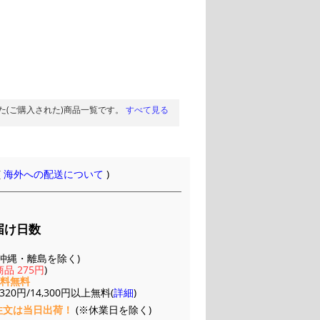
た(ご購入された)商品一覧です。
すべて見る
(
海外への配送について
)
届け日数
(※沖縄・離島を除く)
品 275円
)
送料無料
20円/14,300円以上無料(
詳細
)
注文は当日出荷！
(※休業日を除く)