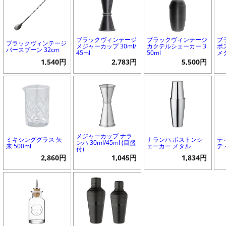
ブラックヴィンテージ
ブラックヴィンテージ
ブ
ブラックヴィンテージ
メジャーカップ 30ml/
カクテルシェーカー 3
ボ
バースプーン 32cm
45ml
50ml
メ
1,540円
2,783円
5,500円
メジャーカップ ナラ
ミキシンググラス 矢
ナランハ ボストンシ
テ
ンハ 30ml/45ml (目盛
来 500ml
ェーカー メタル
テ
付)
2,860円
1,045円
1,834円