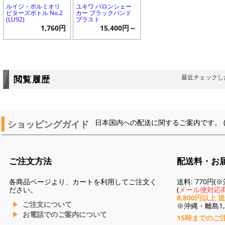
ルイジ・ボルミオリ
ユキワ バロンシェー
ビターズボトル No.2
カー ブラックバンド
(LU92)
ブラスト
1,760円
15,400円～
最近チェックし
閲覧履歴
ショッピングガイド
日本国内への配送に関するご案内です。 
ご注文方法
配送料・お
各商品ページより、カートを利用してご注文く
送料: 770円
ださい。
(
メール便対応商
8,800円以上 
ご注文について
※沖縄・離島1,3
お電話でのご案内について
15時までのご