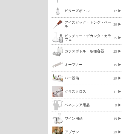
ビターズボトル
12
アイスピック・トング・ペー
39
ル
ピッチャー・デカンタ・カラ
25
フェ
ガラスボトル・各種容器
25
オープナー
15
バー設備
29
グラスクロス
11
ベネンシア用品
9
ワイン用品
19
アブサン
29