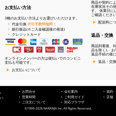
商品や契約に
在庫状況その
お支払い方法
す。 休業日に
ご確認くださ
3種のお支払い方法よりお選びいただけます。
配送料に
代金引換
代引手数料無料！
銀行振込(※ご入金確認後の発送)
クレジットカード
返品・交換
商品到着後、8
品を除く)。 
返品手続の後
オンラインメンバーの方は後払いでのコンビニ
返品・交
支払も可能です。
お支払いについて
お問合せ
会社案内
規約
ハ
営業時間
ご利用ガイド
店舗
ンハ
ご注文について
対応ブラウザ
©1999-2026 NARANJA Inc. All Rights Reserved.