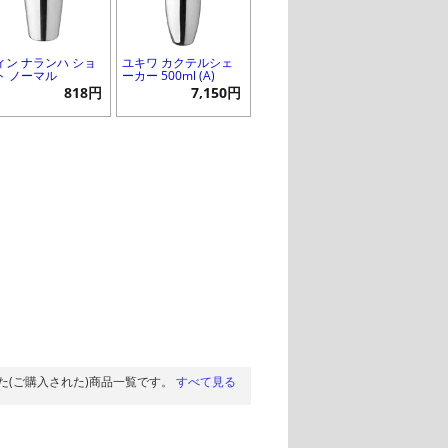
ィン ナランハ ショ
ユキワ カクテルシェ
ト ノーマル
ーカー 500ml (A)
818円
7,150円
た(ご購入された)商品一覧です。
すべて見る