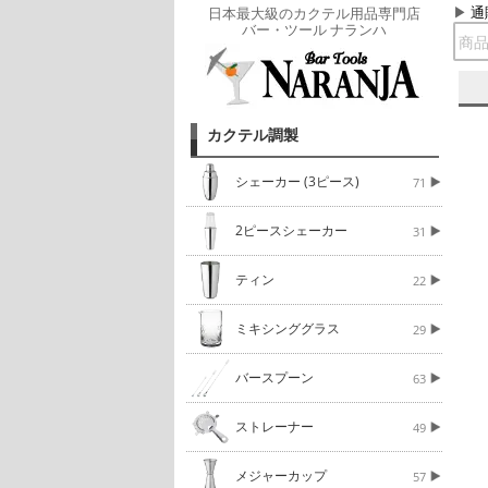
通
日本最大級のカクテル用品専門店
バー・ツール ナランハ
カクテル調製
シェーカー (3ピース)
71
2ピースシェーカー
31
ティン
22
ミキシンググラス
29
バースプーン
63
ストレーナー
49
メジャーカップ
57