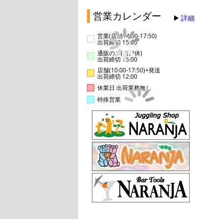
営業カレンダー
詳細
営業(店舗14:00-17:50)
出荷締切 15:00
通販のみ(店舗休)
出荷締切 15:00
店舗(10:00-17:50)+発送
出荷締切 12:00
休業日 出荷業務無し
特殊営業