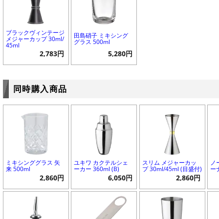
ブラックヴィンテージ
田島硝子 ミキシング
メジャーカップ 30ml/
グラス 500ml
45ml
2,783円
5,280円
同時購入商品
ミキシンググラス 矢
ユキワ カクテルシェ
スリム メジャーカッ
ノ
来 500ml
ーカー 360ml (B)
プ 30ml/45ml (目盛付)
ー
2,860円
6,050円
2,860円