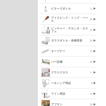
ビターズボトル
12
アイスピック・トング・ペー
39
ル
ピッチャー・デカンタ・カラ
25
フェ
ガラスボトル・各種容器
25
オープナー
15
バー設備
29
グラスクロス
11
ベネンシア用品
9
ワイン用品
19
アブサン
29