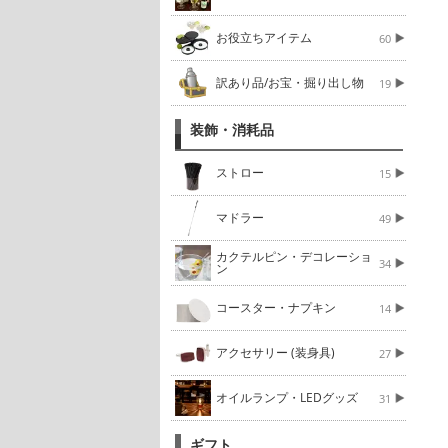
お役立ちアイテム
60
訳あり品/お宝・掘り出し物
19
装飾・消耗品
ストロー
15
マドラー
49
カクテルピン・デコレーショ
34
ン
コースター・ナプキン
14
アクセサリー (装身具)
27
オイルランプ・LEDグッズ
31
ギフト