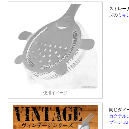
ストレー
ズの
ミキ
使用イメージ
同じダメ
カクテル
プーン 32