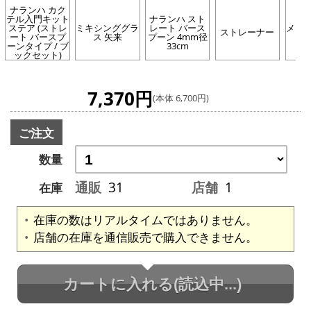
ナランハ カク
テル入門キット
ナランハ スト
ステア (ストレ
ミキシンググラ
レート バース
メジ
ストレーナー
ート バースプ
ス 矢来
プーン 4mm径
ナ
ーンタイプ / ブ
33cm
ックセット)
7,370円
(本体 6,700円)
ご注文
数量
通販
31
店舗
1
在庫
在庫の数はリアルタイムではありません。
店舗の在庫を通信販売で購入できません。
カートに入れる
(読込中...)