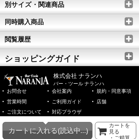
別サイズ・関連商品
同時購入商品
閲覧履歴
ショッピングガイド
株式会社 ナランハ
バー・ツール ナランハ
お問合せ
会社案内
規約・同意事項
営業時間
ご利用ガイド
店舗
ご注文について
対応ブラウザ
©1999-2026 NARANJA Inc. All Rights Reserved.
カートを
カートに入れる
(読込中...)
見る
・ご精算