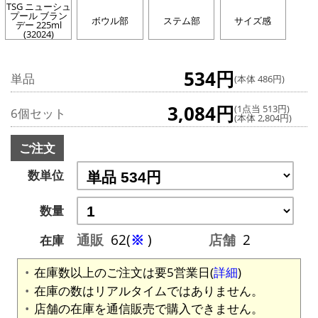
TSG ニューシュ
プール ブラン
ボウル部
ステム部
サイズ感
デー 225ml
(32024)
534円
単品
(本体 486円)
3,084円
(1点当 513円)
6個セット
(本体 2,804円)
ご注文
数単位
数量
通販
62(
※
)
店舗
2
在庫
在庫数以上のご注文は要5営業日(
詳細
)
在庫の数はリアルタイムではありません。
店舗の在庫を通信販売で購入できません。