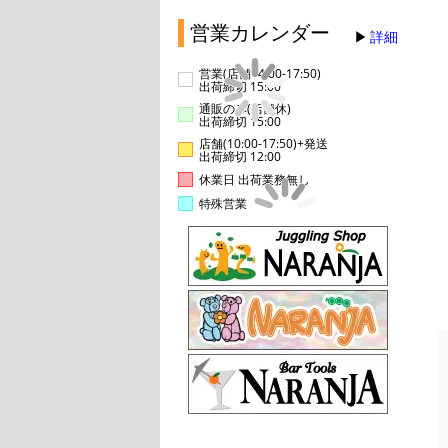
営業カレンダー
詳細
営業(店舗14:00-17:50)
出荷締切 15:00
通販のみ(店舗休)
出荷締切 15:00
店舗(10:00-17:50)+発送
出荷締切 12:00
休業日 出荷業務無し
特殊営業