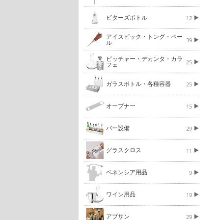
ビターズボトル
12
アイスピック・トング・ペー
39
ル
ピッチャー・デカンタ・カラ
25
フェ
ガラスボトル・各種容器
25
オープナー
15
バー設備
29
グラスクロス
11
ベネンシア用品
9
ワイン用品
19
アブサン
29