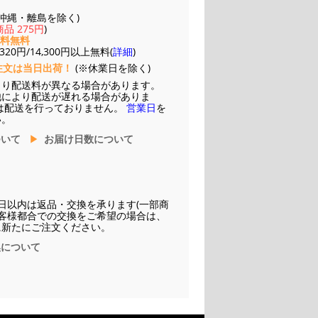
(※沖縄・離島を除く)
品 275円
)
送料無料
20円/14,300円以上無料(
詳細
)
注文は当日出荷！
(※休業日を除く)
より配送料が異なる場合があります。
他により配送が遅れる場合がありま
は配送を行っておりません。
営業日
を
い。
ついて
お届け日数について
日以内は返品・交換を承ります(一部商
お客様都合での交換をご希望の場合は、
に新たにご注文ください。
換について