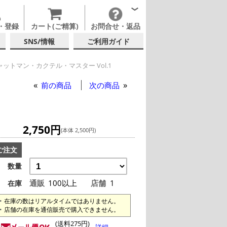
・登録
カート(ご精算)
お問合せ・返品
SNS/情報
ご利用ガイド
ットマン・カクテル・マスター Vol.1
前の商品
次の商品
1
2,750円
(本体 2,500円)
ご注文
数量
通販
100以上
店舗
1
在庫
在庫の数はリアルタイムではありません。
店舗の在庫を通信販売で購入できません。
(送料275円)