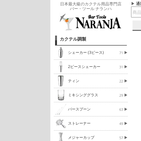
通
日本最大級のカクテル用品専門店
バー・ツール ナランハ
カクテル調製
シェーカー (3ピース)
71
2ピースシェーカー
31
ティン
22
ミキシンググラス
29
バースプーン
63
ストレーナー
49
メジャーカップ
57