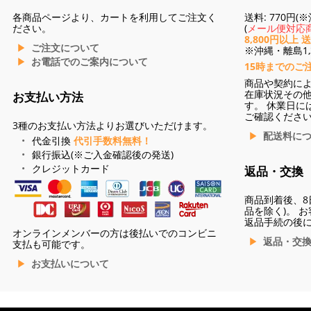
各商品ページより、カートを利用してご注文く
送料: 770円
ださい。
(
メール便対応商
8,800円以上 
ご注文について
※沖縄・離島1,3
お電話でのご案内について
15時までのご
商品や契約に
在庫状況その
お支払い方法
す。 休業日に
ご確認くださ
3種のお支払い方法よりお選びいただけます。
配送料に
代金引換
代引手数料無料！
銀行振込(※ご入金確認後の発送)
クレジットカード
返品・交換
商品到着後、8
品を除く)。 
返品手続の後
オンラインメンバーの方は後払いでのコンビニ
返品・交
支払も可能です。
お支払いについて