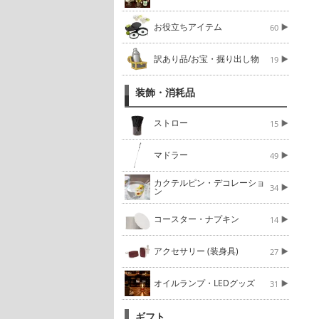
お役立ちアイテム
60
訳あり品/お宝・掘り出し物
19
装飾・消耗品
ストロー
15
マドラー
49
カクテルピン・デコレーショ
34
ン
コースター・ナプキン
14
アクセサリー (装身具)
27
オイルランプ・LEDグッズ
31
ギフト