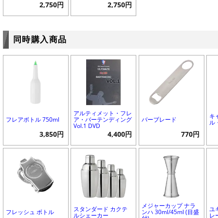
2,750円
2,750円
同時購入商品
アルティメット・フレ
キ
フレアボトル 750ml
ア・バーテンディング
バーブレード
ル・
Vol.1 DVD
3,850円
4,400円
770円
メジャーカップ ナラ
スタンダード カクテ
ユ
フレッシュ ボトル
ンハ 30ml/45ml (目盛
ルシェーカー
レ