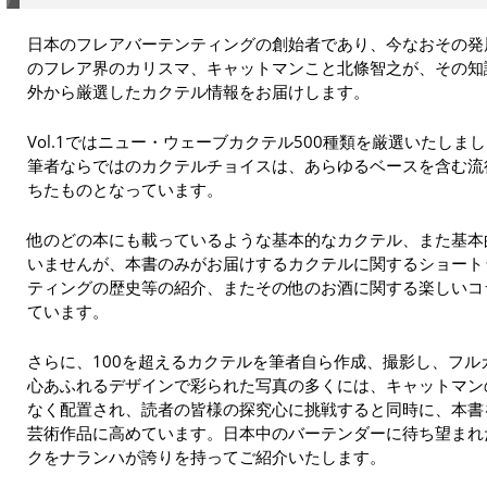
日本のフレアバーテンティングの創始者であり、今なおその発
のフレア界のカリスマ、キャットマンこと北條智之が、その知
外から厳選したカクテル情報をお届けします。
Vol.1ではニュー・ウェーブカクテル500種類を厳選いたし
筆者ならではのカクテルチョイスは、あらゆるベースを含む流
ちたものとなっています。
他のどの本にも載っているような基本的なカクテル、また基本
いませんが、本書のみがお届けするカクテルに関するショート
ティングの歴史等の紹介、またその他のお酒に関する楽しいコ
ています。
さらに、100を超えるカクテルを筆者自ら作成、撮影し、フ
心あふれるデザインで彩られた写真の多くには、キャットマン
なく配置され、読者の皆様の探究心に挑戦すると同時に、本書
芸術作品に高めています。日本中のバーテンダーに待ち望まれ
クをナランハが誇りを持ってご紹介いたします。