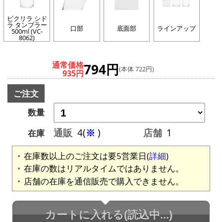
ビクリラ シド
ラ タンブラー
口部
底面部
ラインアップ
500ml (VC-
8062)
通常価格
794円
(本体 722円)
935円
ご注文
数量
通販
4(
※
)
店舗
1
在庫
在庫数以上のご注文は要5営業日(
詳細
)
在庫の数はリアルタイムではありません。
店舗の在庫を通信販売で購入できません。
カートに入れる
(読込中...)