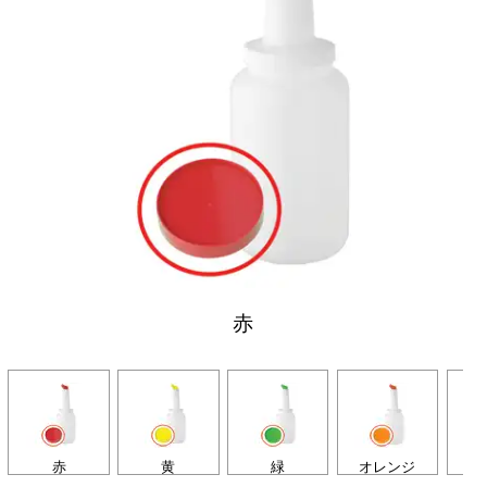
赤
赤
黄
緑
オレンジ