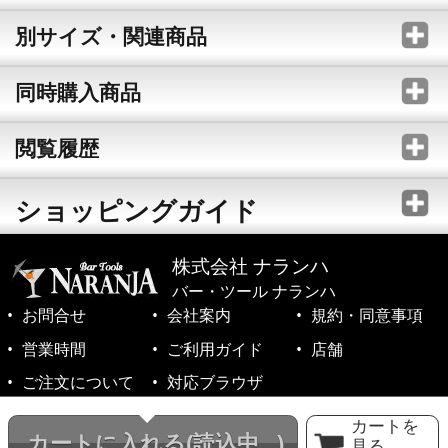
別サイズ・関連商品
同時購入商品
閲覧履歴
ショッピングガイド
株式会社 ナランハ
バー・ツール ナランハ
お問合せ
会社案内
規約・同意事項
営業時間
ご利用ガイド
店舗
ご注文について
対応ブラウザ
©1999-2026 NARANJA Inc. All Rights Reserved.
カートを
カートに入れる
(読込中...)
見る