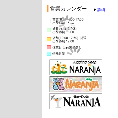
営業カレンダー
詳細
営業(店舗14:00-17:50)
出荷締切 15:00
通販のみ(店舗休)
出荷締切 15:00
店舗(10:00-17:50)+発送
出荷締切 12:00
休業日 出荷業務無し
特殊営業