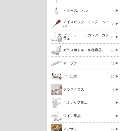
ビターズボトル
12
アイスピック・トング・ペー
39
ル
ピッチャー・デカンタ・カラ
25
フェ
ガラスボトル・各種容器
25
オープナー
15
バー設備
29
グラスクロス
11
ベネンシア用品
9
ワイン用品
19
アブサン
29