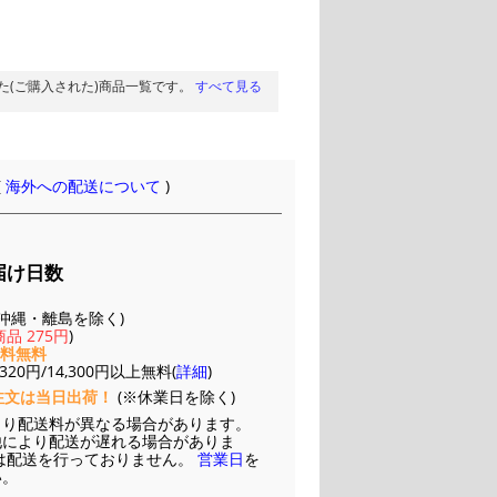
た(ご購入された)商品一覧です。
すべて見る
(
海外への配送について
)
届け日数
(※沖縄・離島を除く)
品 275円
)
送料無料
20円/14,300円以上無料(
詳細
)
注文は当日出荷！
(※休業日を除く)
より配送料が異なる場合があります。
他により配送が遅れる場合がありま
は配送を行っておりません。
営業日
を
い。