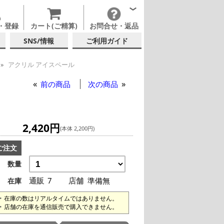
・登録
カート(ご精算)
お問合せ・返品
SNS/情報
ご利用ガイド
アクリル アイスペール
前の商品
次の商品
2,420円
(本体 2,200円)
ご注文
数量
通販
7
店舗
準備無
在庫
在庫の数はリアルタイムではありません。
店舗の在庫を通信販売で購入できません。