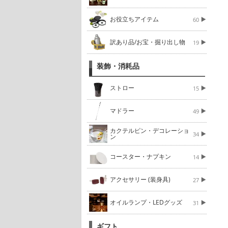
お役立ちアイテム
60
訳あり品/お宝・掘り出し物
19
装飾・消耗品
ストロー
15
マドラー
49
カクテルピン・デコレーショ
34
ン
コースター・ナプキン
14
アクセサリー (装身具)
27
オイルランプ・LEDグッズ
31
ギフト