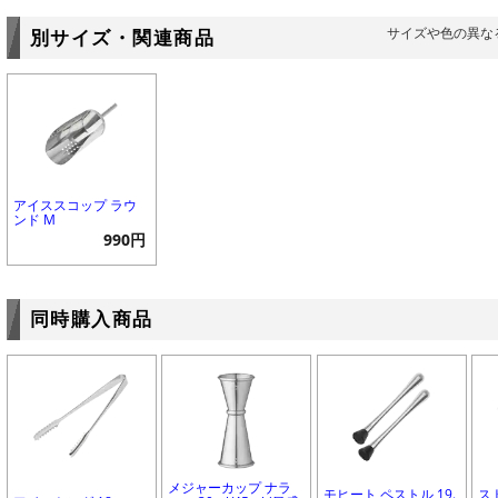
サイズや色の異な
別サイズ・関連商品
アイススコップ ラウ
ンド M
990円
同時購入商品
メジャーカップ ナラ
モヒート ペストル 19.
ス