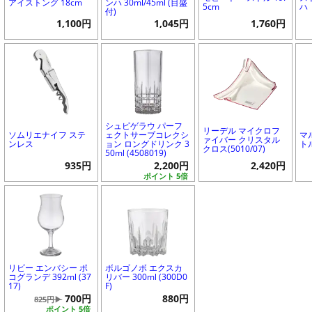
アイストング 18cm
ンハ 30ml/45ml (目盛
5cm
ハ
付)
1,100円
1,045円
1,760円
シュピゲラウ パーフ
リーデル マイクロフ
ソムリエナイフ ステ
ェクトサーブコレクシ
マ
ァイバー クリスタル
ンレス
ョン ロングドリンク 3
トル
クロス(5010/07)
50ml (4508019)
935円
2,200円
2,420円
ポイント 5倍
リビー エンバシー ポ
ボルゴノボ エクスカ
コグランデ 392ml (37
リバー 300ml (300D0
17)
F)
700円
880円
825円▶
ポイント 5倍