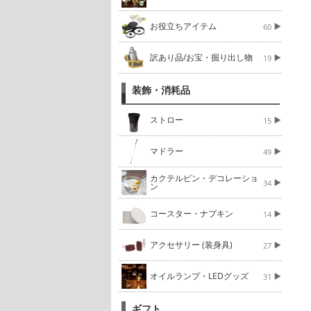
お役立ちアイテム
60
訳あり品/お宝・掘り出し物
19
装飾・消耗品
ストロー
15
マドラー
49
カクテルピン・デコレーショ
34
ン
コースター・ナプキン
14
アクセサリー (装身具)
27
オイルランプ・LEDグッズ
31
ギフト