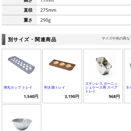
高さ
17mm
直径
275mm
重さ
290g
サイズや色の異な
別サイズ・関連商品
ステンレス ガーニッ
弾丸カップ トレイ
利き酒トレイ
シュケース用 スペア
ネ
トレイ
1,540円
3,190円
968円