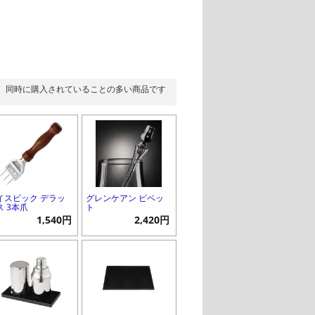
同時に購入されていることの多い商品です
イスピック デラッ
グレンケアン ピペッ
ス 3本爪
ト
1,540円
2,420円