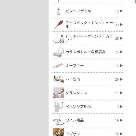
ビターズボトル
12
アイスピック・トング・ペー
39
ル
ピッチャー・デカンタ・カラ
25
フェ
ガラスボトル・各種容器
25
オープナー
15
バー設備
29
グラスクロス
11
ベネンシア用品
9
ワイン用品
19
アブサン
29