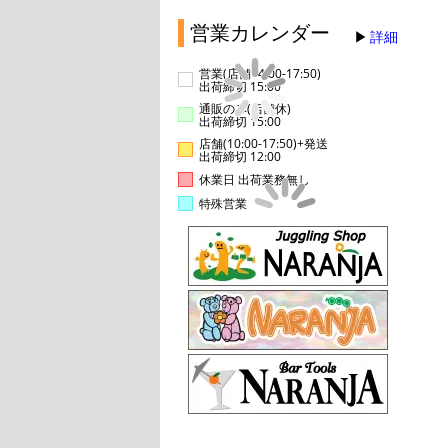
営業カレンダー
詳細
営業(店舗14:00-17:50)
出荷締切 15:00
通販のみ(店舗休)
出荷締切 15:00
店舗(10:00-17:50)+発送
出荷締切 12:00
休業日 出荷業務無し
特殊営業