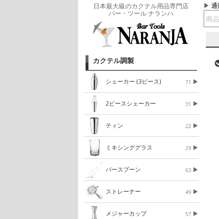
通
日本最大級のカクテル用品専門店
バー・ツール ナランハ
カクテル調製
シェーカー (3ピース)
71
2ピースシェーカー
31
ティン
22
ミキシンググラス
29
バースプーン
63
ストレーナー
49
メジャーカップ
57