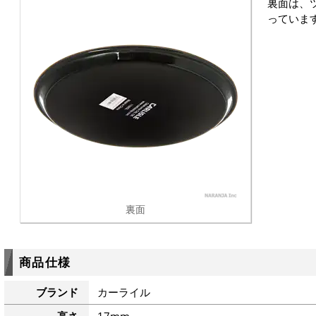
裏面は、
っていま
裏面
商品仕様
ブランド
カーライル