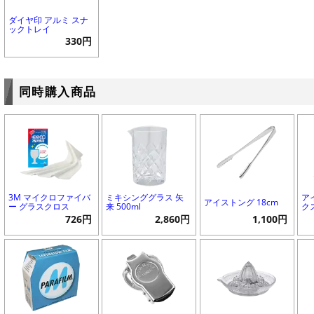
ダイヤ印 アルミ スナ
ックトレイ
330円
同時購入商品
3M マイクロファイバ
ミキシンググラス 矢
ア
アイストング 18cm
ー グラスクロス
来 500ml
ク
726円
2,860円
1,100円