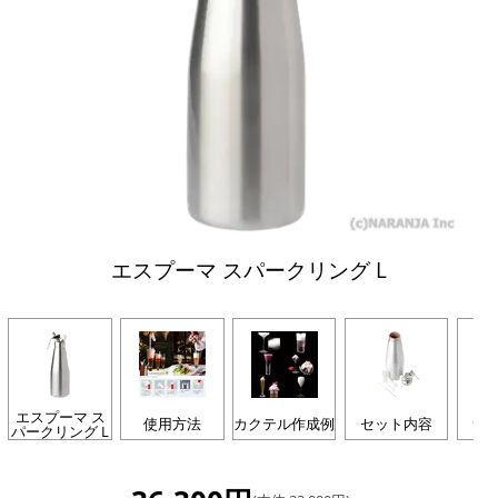
エスプーマ スパークリング L
エスプーマ ス
使用方法
カクテル作成例
セット内容
サ
パークリング L