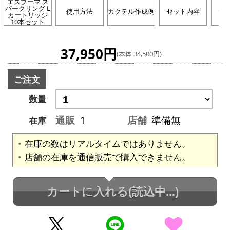
エスプーマ ス
パークリング L
使用方法
カクテル作成例
セット内容
サ
カートリッジ
10本セット
37,950円
(本体 34,500円)
ご注文
数量
通販
1
店舗
準備無
在庫
在庫の数はリアルタイムではありません。
店舗の在庫を通信販売で購入できません。
カートに入れる
(読込中...)