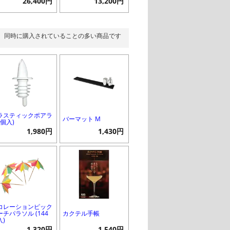
26,400円
13,200円
同時に購入されていることの多い商品です
ラスティックポアラ
バーマット M
2個入)
1,980円
1,430円
コレーションピック
ーチパラソル (144
カクテル手帳
入)
1,320円
1,540円