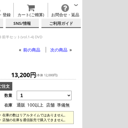
・登録
カート(ご精算)
お問合せ・返品
SNS/情報
ご利用ガイド
 前半セット(vol.1-4) DVD
テム
UFB 前半セット(vol.1-4) DVD
前の商品
次の商品
13,200円
(本体 12,000円)
ご注文
数量
通販
100以上
店舗
準備無
在庫
在庫の数はリアルタイムではありません。
店舗の在庫を通信販売で購入できません。