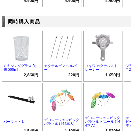
4,400円
4,400円
4,400円
同時購入商品
ミキシンググラス 矢
カクテルピン シルバ
ユキワ カクテルスト
プ
来 500ml
ー
レーナー
(1
2,860円
220円
1,650円
デコレーションピック
デ
デコレーションピック
バーマット L
パラソル ビニール (14
ビ
パラソル (144本入)
4本入)
本
1,540円
1,100円
1,320円