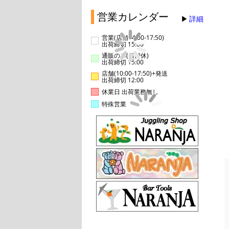
営業カレンダー
詳細
営業(店舗14:00-17:50)
出荷締切 15:00
通販のみ(店舗休)
出荷締切 15:00
店舗(10:00-17:50)+発送
出荷締切 12:00
休業日 出荷業務無し
特殊営業