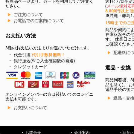
各商品ページより、カートを利用してご注文く
送料: 770円
ださい。
(
メール便対応商
8,800円以上 
ご注文について
※沖縄・離島1,3
お電話でのご案内について
15時までのご
商品や契約に
在庫状況その
お支払い方法
す。 休業日に
ご確認くださ
3種のお支払い方法よりお選びいただけます。
配送料に
代金引換
代引手数料無料！
銀行振込(※ご入金確認後の発送)
クレジットカード
返品・交換
商品到着後、8
品を除く)。 
返品手続の後
オンラインメンバーの方は後払いでのコンビニ
返品・交
支払も可能です。
お支払いについて
お問合せ
会社案内
規約
ハ