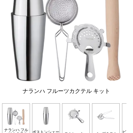
ナランハ フルーツカクテル キット
ナランハ フル
ボストンシェー
ビー