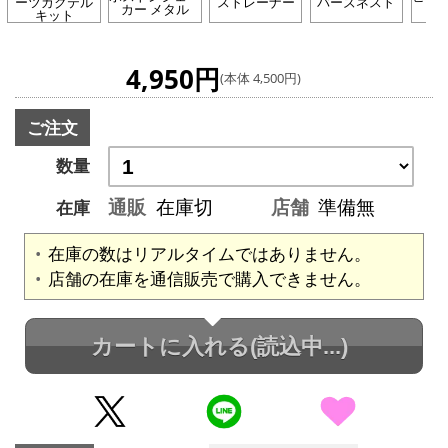
ーツカクテル
ストレーナー
バーズネスト
カー メタル
ッ
キット
4,950円
(本体 4,500円)
ご注文
数量
通販
在庫切
店舗
準備無
在庫
在庫の数はリアルタイムではありません。
店舗の在庫を通信販売で購入できません。
カートに入れる
(読込中...)