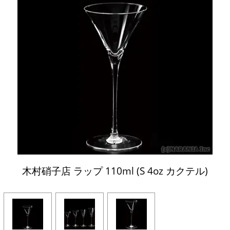
木村硝子店 ラップ 110ml (S 4oz カクテル)