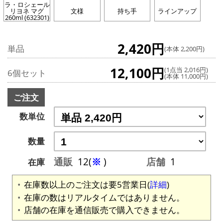
ラ・ロシェール
リヨネ マグ
文様
持ち手
ラインアップ
260ml (632301)
2,420円
単品
(本体 2,200円)
12,100円
(1点当 2,016円)
6個セット
(本体 11,000円)
ご注文
数単位
数量
通販
12(
※
)
店舗
1
在庫
在庫数以上のご注文は要5営業日(
詳細
)
在庫の数はリアルタイムではありません。
店舗の在庫を通信販売で購入できません。