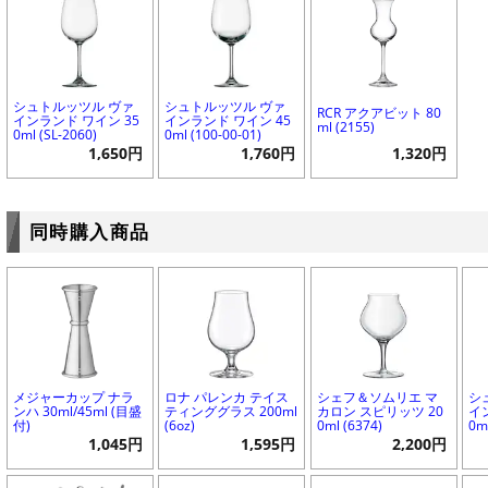
シュトルッツル ヴァ
シュトルッツル ヴァ
RCR アクアビット 80
インランド ワイン 35
インランド ワイン 45
ml (2155)
0ml (SL-2060)
0ml (100-00-01)
1,650円
1,760円
1,320円
同時購入商品
メジャーカップ ナラ
ロナ パレンカ テイス
シェフ＆ソムリエ マ
シ
ンハ 30ml/45ml (目盛
ティンググラス 200ml
カロン スピリッツ 20
イ
付)
(6oz)
0ml (6374)
0ml
1,045円
1,595円
2,200円