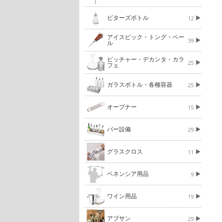
ビターズボトル
12
アイスピック・トング・ペー
39
ル
ピッチャー・デカンタ・カラ
25
フェ
ガラスボトル・各種容器
25
オープナー
15
バー設備
29
グラスクロス
11
ベネンシア用品
9
ワイン用品
19
アブサン
29