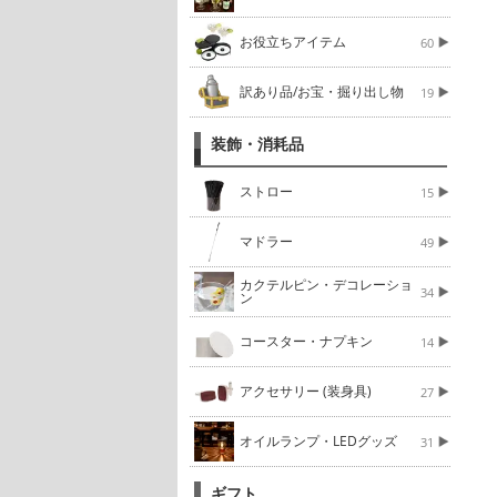
お役立ちアイテム
60
訳あり品/お宝・掘り出し物
19
装飾・消耗品
ストロー
15
マドラー
49
カクテルピン・デコレーショ
34
ン
コースター・ナプキン
14
アクセサリー (装身具)
27
オイルランプ・LEDグッズ
31
ギフト