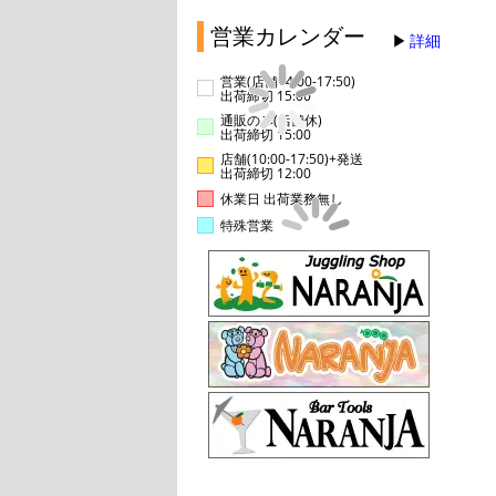
営業カレンダー
詳細
営業(店舗14:00-17:50)
出荷締切 15:00
通販のみ(店舗休)
出荷締切 15:00
店舗(10:00-17:50)+発送
出荷締切 12:00
休業日 出荷業務無し
特殊営業