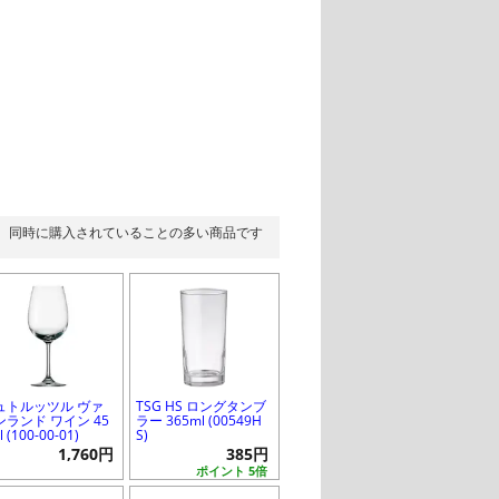
同時に購入されていることの多い商品です
ュトルッツル ヴァ
TSG HS ロングタンブ
ンランド ワイン 45
ラー 365ml (00549H
 (100-00-01)
S)
1,760円
385円
ポイント 5倍