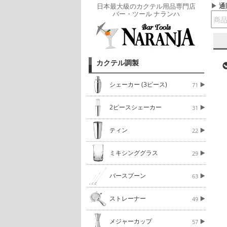
通
日本最大級のカクテル用品専門店
バー・ツール ナランハ
カクテル調製
シェーカー (3ピース)
71
2ピースシェーカー
31
ティン
22
ミキシンググラス
29
バースプーン
63
ストレーナー
49
メジャーカップ
57