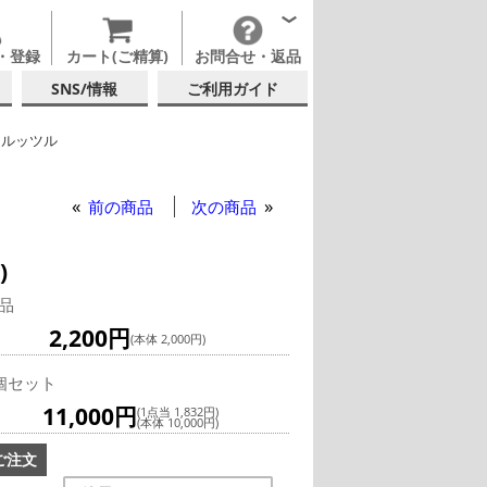
・登録
カート(ご精算)
お問合せ・返品
SNS/情報
ご利用ガイド
トルッツル
ピリッツ・リキュール
前の商品
次の商品
)
品
2,200円
(本体 2,000円)
個セット
11,000円
(1点当 1,832円)
(本体 10,000円)
ご注文