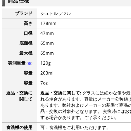
商品仕様
ブランド
シュトルッツル
高さ
178mm
口径
47mm
底面径
65mm
最大径
65mm
実測重量
120g
(
※
)
容量
203ml
容量
7oz
返品・交換に
返品・交換に関して:
グラスには細かな傷や気
関して
れる場合があります。容量はメーカー公称値よ
あります。弊社およびメーカーの基準で商品
品・交換の対象外となります。 交換時にはお
する場合があります。ご了承ください。
食洗機の使用
可：食洗機をご利用いただけます。