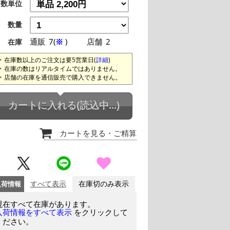
数単位
数量
通販
7(
※
)
店舗
2
在庫
在庫数以上のご注文は要5営業日(
詳細
)
在庫の数はリアルタイムではありません。
店舗の在庫を通信販売で購入できません。
カートに入れる
(読込中...)
カートを見る
・ご精算
入荷情報
すべて表示
在庫切のみ表示
現在すべて在庫があります。
をクリックして
入荷情報をすべて表示
ください。