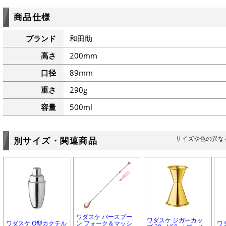
商品仕様
ブランド
和田助
高さ
200mm
口径
89mm
重さ
290g
容量
500ml
サイズや色の異な
別サイズ・関連商品
ワダスケ バースプー
ワダスケ ジガーカッ
ワダスケ O型カクテル
ン フォーク＆マッシ
ワ