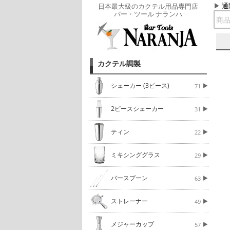
通
日本最大級のカクテル用品専門店
バー・ツール ナランハ
カクテル調製
シェーカー (3ピース)
71
2ピースシェーカー
31
ティン
22
ミキシンググラス
29
バースプーン
63
ストレーナー
49
メジャーカップ
57