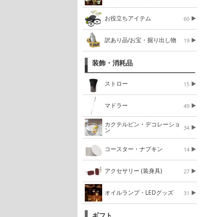
お役立ちアイテム
60
訳あり品/お宝・掘り出し物
19
装飾・消耗品
ストロー
15
マドラー
49
カクテルピン・デコレーショ
34
ン
コースター・ナプキン
14
アクセサリー (装身具)
27
オイルランプ・LEDグッズ
31
ギフト