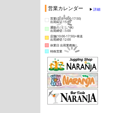
営業カレンダー
詳細
営業(店舗14:00-17:50)
出荷締切 15:00
通販のみ(店舗休)
出荷締切 15:00
店舗(10:00-17:50)+発送
出荷締切 12:00
休業日 出荷業務無し
特殊営業