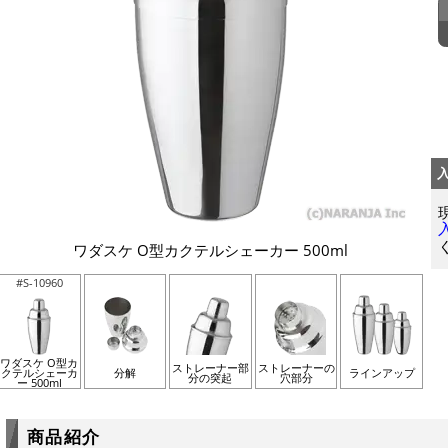
ワダスケ O型カクテルシェーカー 500ml
#S-10960
ワダスケ O型カ
ストレーナー部
ストレーナーの
クテルシェーカ
分解
ラインアップ
分の突起
穴部分
ー 500ml
商品紹介