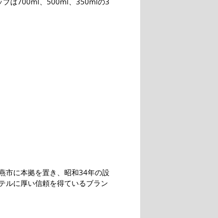
は700ml、500ml、350mlの3
。
燕市に本拠を置き、昭和34年の設
テルに厚い信頼を得ているブラン