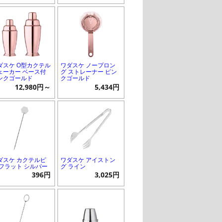
ダスケ O型カクテル
ワダスケ ノープロン
ェーカー ベース付
グ ストレーナー ピン
ンクゴールド
クゴールド
12,980円～
5,434円
ダスケ カクテルピ
ワダスケ アイストン
 フラット シルバー
グ ライン
396円
3,025円