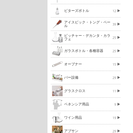
ビターズボトル
12
アイスピック・トング・ペー
39
ル
ピッチャー・デカンタ・カラ
25
フェ
ガラスボトル・各種容器
25
オープナー
15
バー設備
29
グラスクロス
11
ベネンシア用品
9
ワイン用品
19
アブサン
29