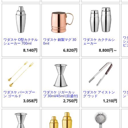
ワ
ワダスケ O型カクテル
ワダスケ 銅製マグ 30
ワダスケ カクテルシ
シ
シェーカー 700ml
0ml
ェーカー
ピ
8,140円
6,820円
8,800円～
ワダスケ バースプー
ワダスケ ジガーカッ
ワダスケ アイストン
ワ
ン ゴールド
プ 30ml/45ml (目盛付)
グ ウッド
ン
3,058円
2,750円
1,210円