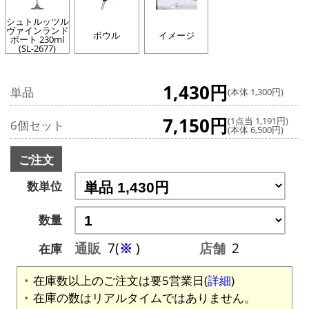
シュトルッツル
ヴァインランド
ボウル
イメージ
ポート 230ml
(SL-2677)
1,430円
単品
(本体 1,300円)
7,150円
(1点当 1,191円)
6個セット
(本体 6,500円)
ご注文
数単位
数量
通販
7(
※
)
店舗
2
在庫
在庫数以上のご注文は要5営業日(
詳細
)
在庫の数はリアルタイムではありません。