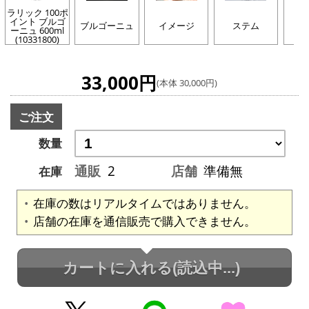
ラリック 100ポ
イント ブルゴ
ブルゴーニュ
イメージ
ステム
製
ーニュ 600ml
(10331800)
33,000円
(本体 30,000円)
ご注文
数量
通販
2
店舗
準備無
在庫
在庫の数はリアルタイムではありません。
店舗の在庫を通信販売で購入できません。
カートに入れる
(読込中...)