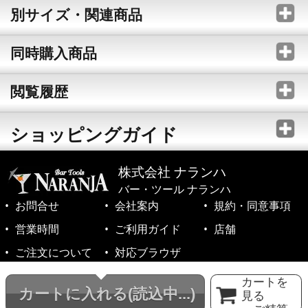
別サイズ・関連商品
同時購入商品
閲覧履歴
ショッピングガイド
株式会社 ナランハ
バー・ツール ナランハ
お問合せ
会社案内
規約・同意事項
営業時間
ご利用ガイド
店舗
ご注文について
対応ブラウザ
©1999-2026 NARANJA Inc. All Rights Reserved.
カートを
カートに入れる
(読込中...)
見る