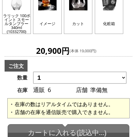
ラリック 100ポ
イント スモー
ルタンブラー
イメージ
カット
化粧箱
340ml
(10332700)
20,900円
(本体 19,000円)
ご注文
数量
通販
6
店舗
準備無
在庫
在庫の数はリアルタイムではありません。
店舗の在庫を通信販売で購入できません。
カートに入れる
(読込中...)