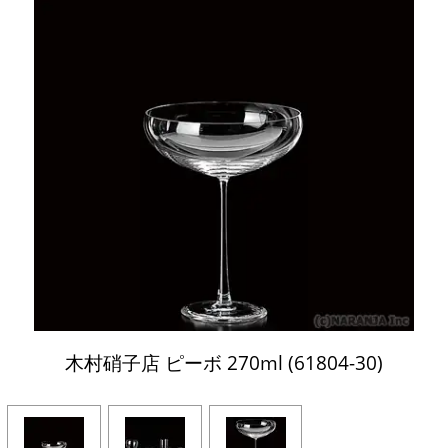
木村硝子店 ピーボ 270ml (61804-30)