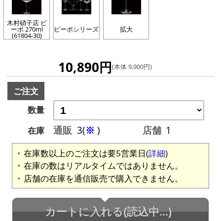
木村硝子店 ピ
ーボ 270ml
ピーボシリーズ
拡大
(61804-30)
10,890円
(本体 9,900円)
ご注文
数量
通販
3(
※
)
店舗
1
在庫
在庫数以上のご注文は要5営業日(
詳細
)
在庫の数はリアルタイムではありません。
店舗の在庫を通信販売で購入できません。
カートに入れる
(読込中...)