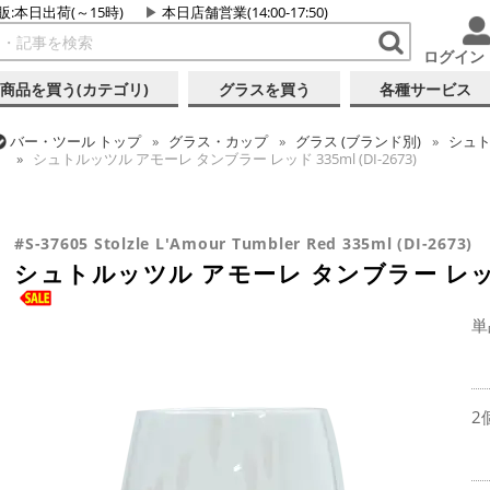
販:本日出荷(～15時)
本日店舗営業(14:00-17:50)
ログイン
商品を買う(カテゴリ)
グラスを買う
各種サービス
バー・ツール
トップ
グラス・カップ
グラス (ブランド別)
シュ
シュトルッツル アモーレ タンブラー レッド 335ml (DI-2673)
バー・ツール
トップ
グラス・カップ
グラス (用途・形状別)
タ
シュトルッツル アモーレ タンブラー レッド 335ml (DI-2673)
#S-37605 Stolzle L'Amour Tumbler Red 335ml (DI-2673)
シュトルッツル アモーレ タンブラー レッド 33
単
2