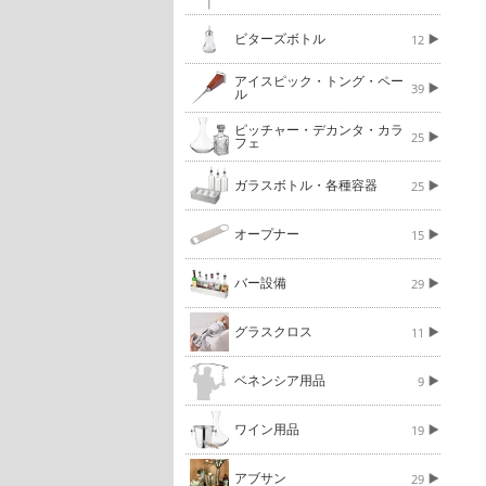
ビターズボトル
12
アイスピック・トング・ペー
39
ル
ピッチャー・デカンタ・カラ
25
フェ
ガラスボトル・各種容器
25
オープナー
15
バー設備
29
グラスクロス
11
ベネンシア用品
9
ワイン用品
19
アブサン
29