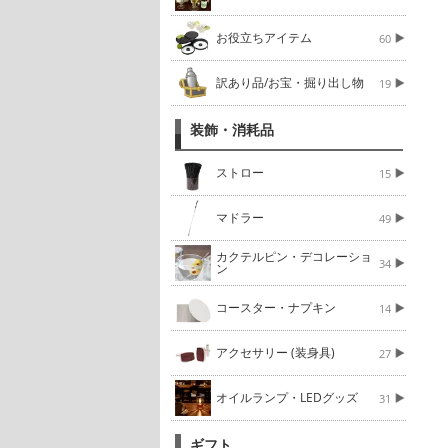
お役立ちアイテム
60
訳あり品/お宝・掘り出し物
19
装飾・消耗品
ストロー
15
マドラー
49
カクテルピン・デコレーショ
34
ン
コースター・ナプキン
14
アクセサリー (装身具)
27
オイルランプ・LEDグッズ
31
ギフト