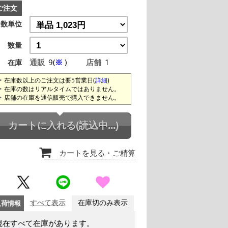
ご注文
数単位
数量
通販
9(
※
)
店舗
1
在庫
在庫数以上のご注文は要5営業日(
詳細
)
在庫の数はリアルタイムではありません。
店舗の在庫を通信販売で購入できません。
カートに入れる
(読込中...)
カートを見る
・ご精算
入荷情報
すべて表示
在庫切のみ表示
現在すべて在庫があります。