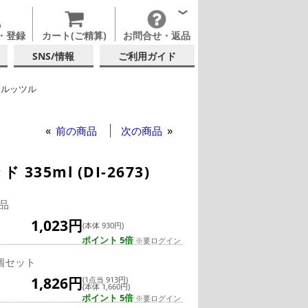
・登録
カート(ご精算)
お問合せ・返品
SNS/情報
ご利用ガイド
トルッツル
ンブラー
前の商品
次の商品
5ml (DI-2673)
品
1,023円
(本体 930円)
ポイント 5倍
※要ログイン
個セット
1,826円
(1点当 913円)
(本体 1,660円)
ポイント 5倍
※要ログイン