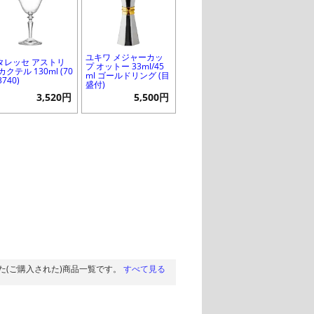
ユキワ メジャーカッ
タレッセ アストリ
プ オットー 33ml/45
カクテル 130ml (70
ml ゴールドリング (目
3740)
盛付)
3,520円
5,500円
た(ご購入された)商品一覧です。
すべて見る