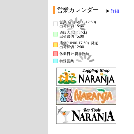
営業カレンダー
詳細
営業(店舗14:00-17:50)
出荷締切 15:00
通販のみ(店舗休)
出荷締切 15:00
店舗(10:00-17:50)+発送
出荷締切 12:00
休業日 出荷業務無し
特殊営業