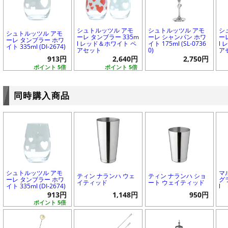
シュトルッツル アモ
シュトルッツル アモ
シ
シュトルッツル アモ
ーレ タンブラー 335m
ーレ シャンパン ホワ
ー
ーレ タンブラー ホワ
l レッド＆ホワイト ペ
イト 175ml (SL-0736
l
イト 335ml (DI-2674)
アセット
0)
ア
913円
2,640円
2,750円
ポイント 5倍
ポイント 5倍
同時購入商品
シュトルッツル アモ
マ
ティン ナランハ ウェ
ティン ナランハ ショ
ーレ タンブラー ホワ
グ
イティッド
ート ウェイティッド
イト 335ml (DI-2674)
l
913円
1,148円
950円
ポイント 5倍