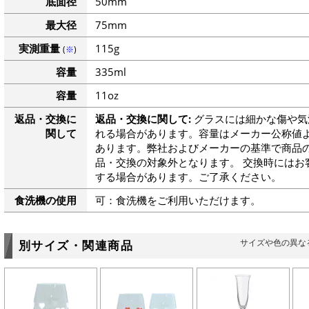
底面径
50mm
最大径
75mm
実測重量
115g
(
※
)
容量
335ml
容量
11oz
返品・交換に
返品・交換に関して:
グラスには細かな傷や気
関して
れる場合があります。容量はメーカー公称値よ
あります。弊社およびメーカーの基準で商品
品・交換の対象外となります。 交換時にはお
する場合があります。ご了承ください。
食洗機の使用
可：食洗機をご利用いただけます。
サイズや色の異な
別サイズ・関連商品