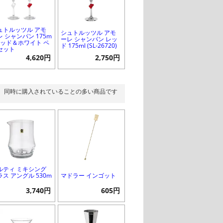
ュトルッツル アモ
シュトルッツル アモ
レ シャンパン 175m
ーレ シャンパン レッ
 レッド＆ホワイト ペ
ド 175ml (SL-26720)
セット
4,620円
2,750円
同時に購入されていることの多い商品です
ルティ ミキシング
ラス アングル 530m
マドラー インゴット
3,740円
605円