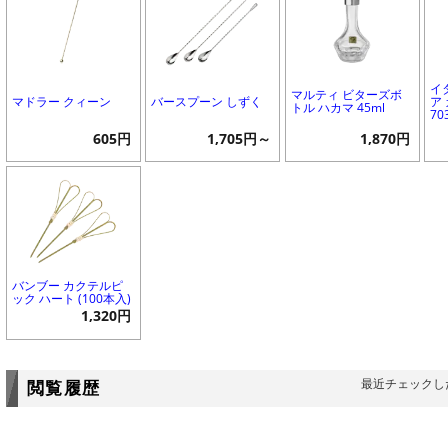
イ
マルティ ビターズボ
マドラー クィーン
バースプーン しずく
ア 
トル ハカマ 45ml
70
605円
1,705円～
1,870円
バンブー カクテルピ
ック ハート (100本入)
1,320円
最近チェックし
閲覧履歴