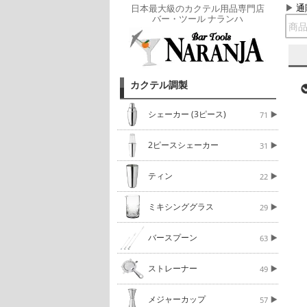
通
日本最大級のカクテル用品専門店
バー・ツール ナランハ
カクテル調製
シェーカー (3ピース)
71
2ピースシェーカー
31
ティン
22
ミキシンググラス
29
バースプーン
63
ストレーナー
49
メジャーカップ
57